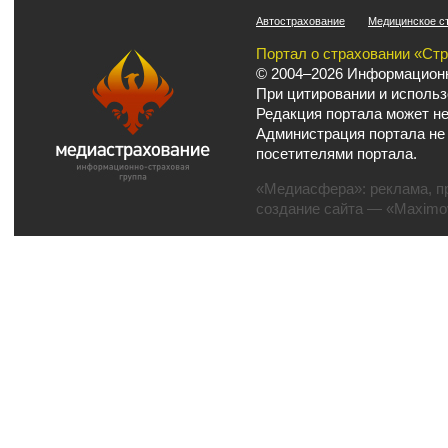
Автострахование
Медицинское с
Портал о страховании «Ст
© 2004–2026 Информационн
При цитировании и использ
Редакция портала может не
Администрация портала не
посетителями портала.
«Медиасфера»:
реклама
,
п
создание сайта
— «Maximov