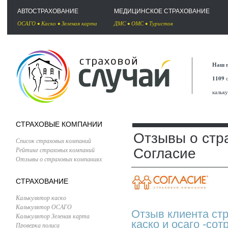
АВТОСТРАХОВАНИЕ
МЕДИЦИНСКОЕ СТРАХОВАНИЕ
ОСАГО
•
Каско
•
Зеленая карта
ДМС
•
ОМС
•
Туристов
Наш п
1109
с
кальк
СТРАХОВЫЕ КОМПАНИИ
Отзывы о стр
Список страховых компаний
Рейтинг страховых компаний
Согласие
Отзывы о страховых компаниях
СТРАХОВАНИЕ
Калькулятор каско
Калькулятор ОСАГО
Отзыв клиента ст
Калькулятор Зеленая карта
каско и осаго -со
Проверка полиса