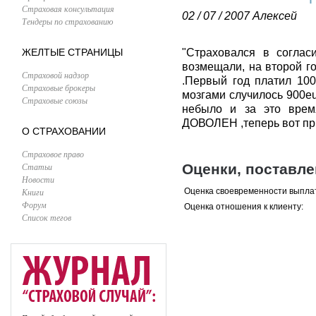
Страховая консультация
02 / 07 / 2007
Алексей
Тендеры по страхованию
ЖЕЛТЫЕ СТРАНИЦЫ
"Страховался в соглас
возмещали, на второй го
Страховой надзор
.Первый год платил 100
Страховые брокеры
мозгами случилось 900eu
Страховые союзы
небыло и за это врем
ДОВОЛЕН ,теперь вот при
О СТРАХОВАНИИ
Страховое право
Статьи
Оценки, поставл
Новости
Книги
Оценка своевременности выпла
Форум
Оценка отношения к клиенту:
Список тегов