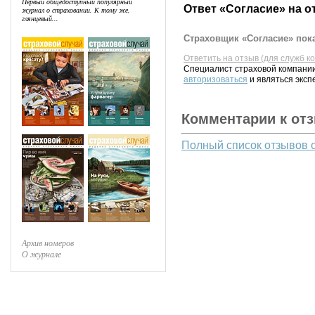
Первый общедоступный популярный
Ответ «Согласие» на о
журнал о страховании. К тому же,
глянцевый...
Страховщик «Согласие» пока
Ответить на отзыв (для служб к
Специалист страховой компании
авторизоваться
и являться эксп
Комментарии к от
Полный список отзывов 
Архив номеров
О журнале