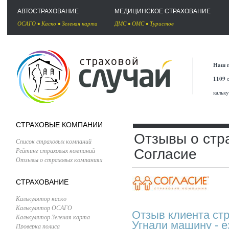
АВТОСТРАХОВАНИЕ
МЕДИЦИНСКОЕ СТРАХОВАНИЕ
ОСАГО
•
Каско
•
Зеленая карта
ДМС
•
ОМС
•
Туристов
Наш п
1109
с
кальк
СТРАХОВЫЕ КОМПАНИИ
Отзывы о стр
Список страховых компаний
Рейтинг страховых компаний
Согласие
Отзывы о страховых компаниях
СТРАХОВАНИЕ
Калькулятор каско
Калькулятор ОСАГО
Отзыв клиента ст
Калькулятор Зеленая карта
Угнали машину - е
Проверка полиса