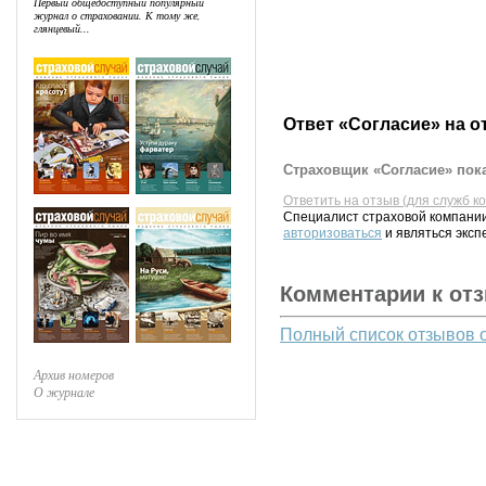
Первый общедоступный популярный
журнал о страховании. К тому же,
глянцевый...
Ответ «Согласие» на о
Страховщик «Согласие» пока
Ответить на отзыв (для служб к
Специалист страховой компании
авторизоваться
и являться эксп
Комментарии к от
Полный список отзывов 
Архив номеров
О журнале