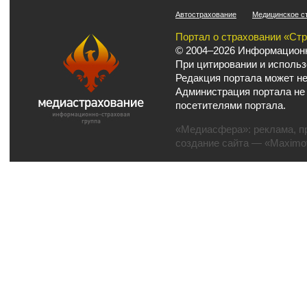
Автострахование
Медицинское с
Портал о страховании «Ст
© 2004–2026 Информационн
При цитировании и использ
Редакция портала может не
Администрация портала не
посетителями портала.
«Медиасфера»:
реклама
,
п
создание сайта
— «Maximov