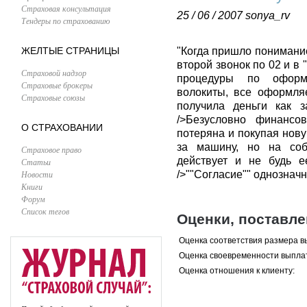
Страховая консультация
25 / 06 / 2007
sonya_rv
Тендеры по страхованию
ЖЕЛТЫЕ СТРАНИЦЫ
"Когда пришло понимание
второй звонок по 02 и в "
Страховой надзор
процедуры по оформ
Страховые брокеры
волокиты, все оформля
Страховые союзы
получила деньги как з
/>Безусловно финансо
О СТРАХОВАНИИ
потеряна и покупая нову
за машину, но на соб
Страховое право
действует и не будь 
Статьи
Новости
/>""Согласие"" однозначн
Книги
Форум
Список тегов
Оценки, поставл
Оценка соответствия размера в
Оценка своевременности выпла
Оценка отношения к клиенту: