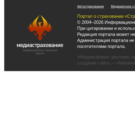
Автострахование
Медицинское с
Портал о страховании «Ст
© 2004–2026 Информационн
При цитировании и использ
Редакция портала может не
Администрация портала не
посетителями портала.
«Медиасфера»:
реклама
,
п
создание сайта
— «Maximov