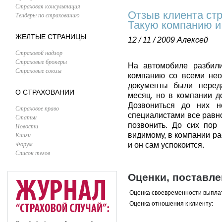
Страховая консультация
Отзыв клиента ст
Тендеры по страхованию
Такую компанию и
ЖЕЛТЫЕ СТРАНИЦЫ
12 / 11 / 2009
Алексей
Страховой надзор
Страховые брокеры
На автомобиле разбили
Страховые союзы
компанию со всеми нео
документы были перед
О СТРАХОВАНИИ
месяц, но в компании д
Дозвониться до них н
Страховое право
специалистами все равн
Статьи
позвонить. До сих пор 
Новости
Книги
видимому, в компании ра
Форум
и он сам успокоится.
Список тегов
Оценки, поставл
Оценка своевременности выпла
Оценка отношения к клиенту: