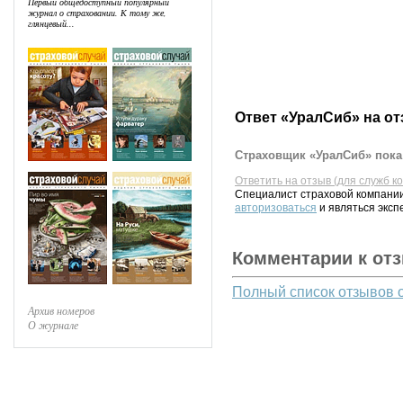
Первый общедоступный популярный
журнал о страховании. К тому же,
глянцевый...
Ответ «УралСиб» на о
Страховщик «УралСиб» пока 
Ответить на отзыв (для служб к
Специалист страховой компании
авторизоваться
и являться эксп
Комментарии к от
Полный список отзывов 
Архив номеров
О журнале