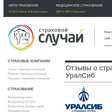
АВТОСТРАХОВАНИЕ
МЕДИЦИНСКОЕ СТРАХОВАНИЕ
ОСАГО
•
Каско
•
Зеленая карта
ДМС
•
ОМС
•
Туристов
Наш п
1109
с
кальк
СТРАХОВЫЕ КОМПАНИИ
Отзывы о стр
Список страховых компаний
Рейтинг страховых компаний
УралСиб
Отзывы о страховых компаниях
СТРАХОВАНИЕ
Калькулятор каско
Калькулятор ОСАГО
Калькулятор Зеленая карта
Проверка полиса