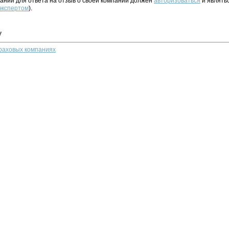
ании для ответа на отзыв о своей компании должен
авторизоваться
и являть
 экспертом
).
у
траховых компаниях