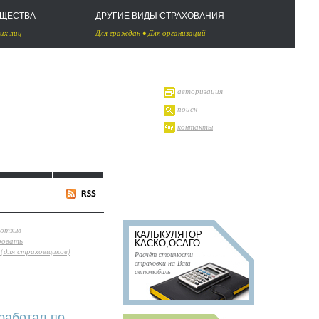
УЩЕСТВА
ДРУГИЕ ВИДЫ СТРАХОВАНИЯ
их лиц
Для граждан
•
Для организаций
авторизация
поиск
контакты
 отзыв
КАЛЬКУЛЯТОР
ровать
КАСКО,ОСАГО
(для страховщиков)
Расчёт стоимости
страховки на Ваш
автомобиль
работал по