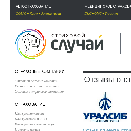
АВТОСТРАХОВАНИЕ
МЕДИЦИНСКОЕ СТРАХОВ
ОСАГО
•
Каско
•
Зеленая карта
ДМС
•
ОМС
•
Туристов
СТРАХОВЫЕ КОМПАНИИ
Отзывы о с
Список страховых компаний
Рейтинг страховых компаний
Отзывы о страховых компаниях
СТРАХОВАНИЕ
Калькулятор каско
Калькулятор ОСАГО
Калькулятор Зеленая карта
Проверка полиса
Отзыв клиента стра