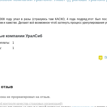
008 году упал в разы (страхуюсь там КАСКО, 4 года подряд,этот был по
м и хамство. Делают всё возможное чтоб затянуть процесс урегулирования у
ные компании УралСиб
ыплаты:
1
у:
1
П
 отзыв
ока не прореагировал на отзыв.
жб контроля качества страховых организаций)