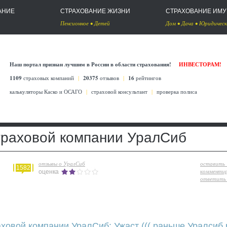
АНИЕ
СТРАХОВАНИЕ ЖИЗНИ
СТРАХОВАНИЕ ИМ
Пенсионное
•
Детей
Дом
•
Дача
•
Юридическ
Наш портал признан лучшим в России в области страхования!
ИНВЕСТОРАМ!
1109
страховых компаний
|
20375
отзывов
|
16
рейтингов
калькуляторы Каско
и
ОСАГО
|
страховой консультант
|
проверка полиса
траховой компании УралСиб
отзывы о УралСиб
оставить
1582
комменти
оценка
ответить 
ховой компании УралСиб: Ужаст ((( раньше Уралсиб 