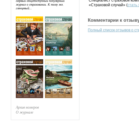
Специалист страховой комп
Первый общедоступный популярный
журнал о страховании. К тому же,
«Страховой случай» (
стать
глянцевый...
Комментарии к отзыв
Полный список отзывов о с
Архив номеров
О журнале