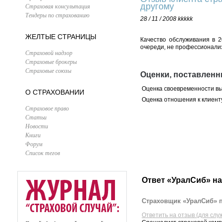
другому
Страховая консультация
Тендеры по страхованию
28 / 11 / 2008
kkkkk
ЖЕЛТЫЕ СТРАНИЦЫ
Качество обслуживания в 2
очереди, не профессионализ
Страховой надзор
Страховые брокеры
Страховые союзы
Оценки, поставлен
Оценка своевременности в
О СТРАХОВАНИИ
Оценка отношения к клиент
Страховое право
Статьи
Новости
Книги
Форум
Список тегов
Ответ «УралСиб» на
Страховщик «УралСиб» п
Ответить на отзыв (для слу