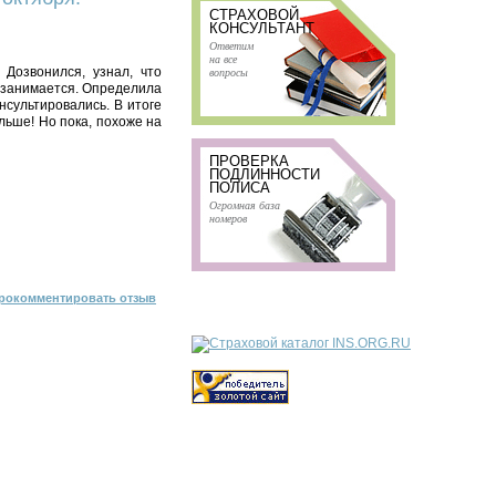
СТРАХОВОЙ
КОНСУЛЬТАНТ
Ответим
на все
Дозвонился, узнал, что
вопросы
е занимается. Определила
нсультировались. В итоге
льше! Но пока, похоже на
ПРОВЕРКА
ПОДЛИННОСТИ
ПОЛИСА
Огромная база
номеров
рокомментировать отзыв