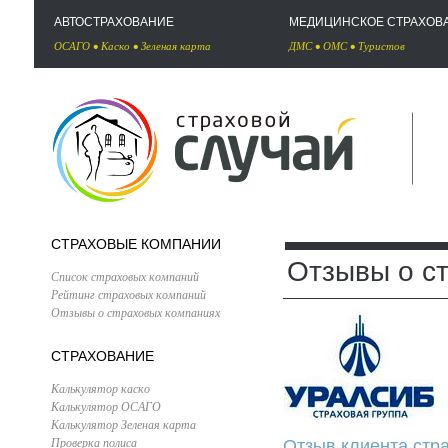
АВТОСТРАХОВАНИЕ
МЕДИЦИНСКОЕ СТРАХОВ
ОСАГО
•
Каско
•
Зеленая карта
ДМС
•
ОМС
•
Туристов
СТРАХОВЫЕ КОМПАНИИ
Отзывы о с
Список страховых компаний
Рейтинг страховых компаний
Отзывы о страховых компаниях
СТРАХОВАНИЕ
Калькулятор каско
Калькулятор ОСАГО
Калькулятор Зеленая карта
Проверка полиса
Отзыв клиента стр