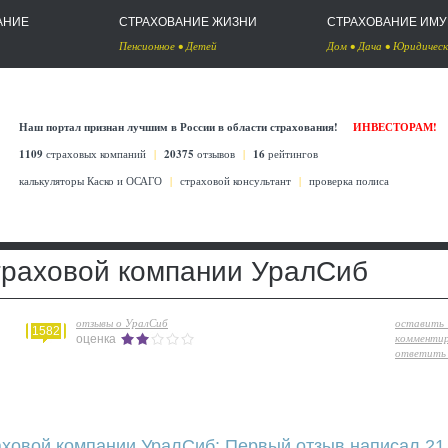
АНИЕ
СТРАХОВАНИЕ ЖИЗНИ
СТРАХОВАНИЕ ИМ
Пенсионное
•
Детей
Дом
•
Дача
•
Юридическ
Наш портал признан лучшим в России в области страхования!
ИНВЕСТОРАМ!
1109
страховых компаний
|
20375
отзывов
|
16
рейтингов
калькуляторы Каско
и
ОСАГО
|
страховой консультант
|
проверка полиса
траховой компании УралСиб
отзывы о УралСиб
оставить
1582
комменти
оценка
ответить 
аховой компании УралСиб: Первый отзыв написал 21 