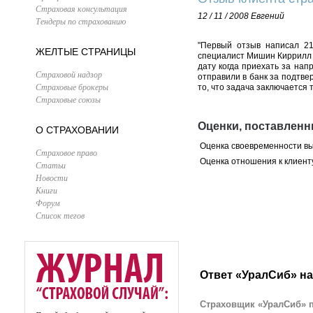
Страховая консультация
12 / 11 / 2008
Евгений
Тендеры по страхованию
"Первый отзыв написал 21
ЖЕЛТЫЕ СТРАНИЦЫ
специалист Мишин Киррилл б
дату когда приехать за нап
Страховой надзор
отправили в банк за подтве
Страховые брокеры
то, что задача заключается т
Страховые союзы
Оценки, поставлен
О СТРАХОВАНИИ
Оценка своевременности в
Страховое право
Оценка отношения к клиент
Статьи
Новости
Книги
Форум
Список тегов
Ответ «УралСиб» на
Страховщик «УралСиб» п