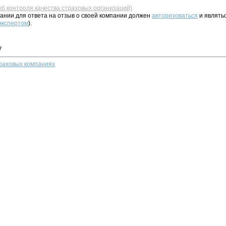
жб контроля качества страховых организаций)
ании для ответа на отзыв о своей компании должен
авторизоваться
и являть
 экспертом
).
у
траховых компаниях