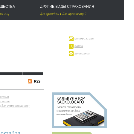
УЩЕСТВА
ДРУГИЕ ВИДЫ СТРАХОВАНИЯ
их лиц
Для граждан
•
Для организаций
авторизация
поиск
контакты
 отзыв
КАЛЬКУЛЯТОР
ровать
КАСКО,ОСАГО
(для страховщиков)
Расчёт стоимости
страховки на Ваш
автомобиль
октября.