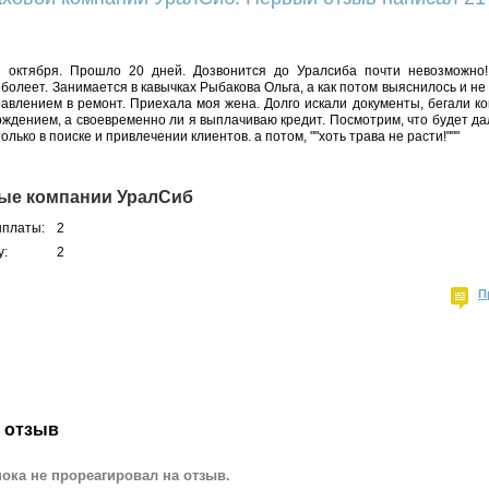
 октября. Прошло 20 дней. Дозвонится до Уралсиба почти невозможно! 
олеет. Занимается в кавычках Рыбакова Ольга, а как потом выяснилось и н
равлением в ремонт. Приехала моя жена. Долго искали документы, бегали ко
рждением, а своевременно ли я выплачиваю кредит. Посмотрим, что будет да
олько в поиске и привлечении клиентов. а потом, ""хоть трава не расти!"""
ные компании УралСиб
ыплаты:
2
у:
2
П
 отзыв
ока не прореагировал на отзыв.