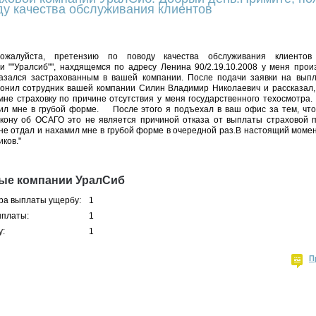
ду качества обслуживания клиентов
пожалуйста, претензию по поводу качества обслуживания клиенто
и ""Уралсиб"", нахдящемся по адресу Ленина 90/2.19.10.2008 у меня прои
азался застрахованным в вашей компании. После подачи заявки на выпл
вонил сотрудник вашей компании Силин Владимир Николаевич и рассказал,
не страховку по причине отсутствия у меня государственного техосмотра.
ил мне в грубой форме. После этого я подъехал в ваш офис за тем, чт
 закону об ОСАГО это не является причиной отказа от выплаты страховой
не отдал и нахамил мне в грубой форме в очередной раз.В настоящий моме
ков."
ные компании УралСиб
ра выплаты ущербу:
1
ыплаты:
1
у:
1
П