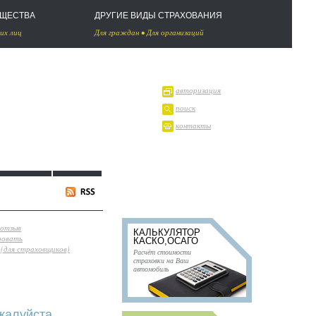
УЩЕСТВА
ДРУГИЕ ВИДЫ СТРАХОВАНИЯ
их лиц
Для граждан
•
Для организаций
авторизация
поиск
контакты
 отзыв
КАЛЬКУЛЯТОР
ровать
КАСКО,ОСАГО
(для страховщиков)
Расчёт стоимости
страховки на Ваш
автомобиль
жалуйста,