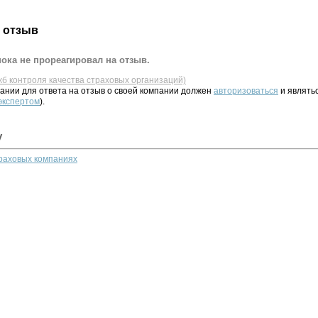
 отзыв
ока не прореагировал на отзыв.
жб контроля качества страховых организаций)
ании для ответа на отзыв о своей компании должен
авторизоваться
и являть
 экспертом
).
у
траховых компаниях