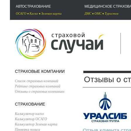
АВТОСТРАХОВАНИЕ
МЕДИЦИНСКОЕ СТРАХОВ
ОСАГО
•
Каско
•
Зеленая карта
ДМС
•
ОМС
•
Туристов
СТРАХОВЫЕ КОМПАНИИ
Отзывы о с
Список страховых компаний
Рейтинг страховых компаний
Отзывы о страховых компаниях
СТРАХОВАНИЕ
Калькулятор каско
Калькулятор ОСАГО
Калькулятор Зеленая карта
Проверка полиса
Отзыв клиента стр