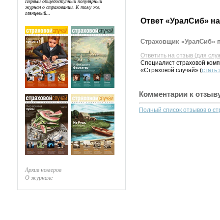
Первый общедоступный популярный
журнал о страховании. К тому же,
глянцевый...
Ответ «УралСиб» на
Страховщик «УралСиб» п
Ответить на отзыв (для слу
Специалист страховой комп
«Страховой случай» (
стать
Комментарии к отзыв
Полный список отзывов о с
Архив номеров
О журнале