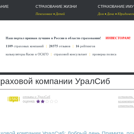
АНИЕ
СТРАХОВАНИЕ ЖИЗНИ
СТРАХОВАНИЕ ИМ
Пенсионное
•
Детей
Дом
•
Дача
•
Юридическ
Наш портал признан лучшим в России в области страхования!
ИНВЕСТОРАМ!
1109
страховых компаний
|
20375
отзывов
|
16
рейтингов
калькуляторы Каско
и
ОСАГО
|
страховой консультант
|
проверка полиса
траховой компании УралСиб
отзывы о УралСиб
оставить
1582
комменти
оценка
ответить 
аховой компании УралСиб: Добрый день.Примите, по