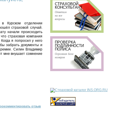
СТРАХОВОЙ
КОНСУЛЬТАНТ
Ответим
на все
вопросы
в в Курском отделении
зошёл страховой случай.
ату начали происходить
 что страховая компания
 Когда я попросил у него
ПРОВЕРКА
обы забрать документы и
ПОДЛИННОСТИ
ПОЛИСА
 премии. Силин Владимир
нт мне внушает сомнение
Огромная база
номеров
рокомментировать отзыв