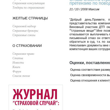
претензию по пово
Страховая консультация
Тендеры по страхованию
21 / 10 / 2008
Максим
ЖЕЛТЫЕ СТРАНИЦЫ
"Добрый день.Примите, 
представительства компани
Страховой надзор
Виновный участник ДТП ок
Страховые брокеры
""странные вещи"".Мне поз
отказывается выплачивать м
Страховые союзы
письменный отказ он ответ
обратиться в суд, т.к. по
О СТРАХОВАНИИ
Николаевич документы мне 
компетенция ваших сотрудни
Страховое право
Статьи
Новости
Оценки, поставлен
Книги
Оценка соответствия разме
Форум
Оценка своевременности в
Список тегов
Оценка отношения к клиент