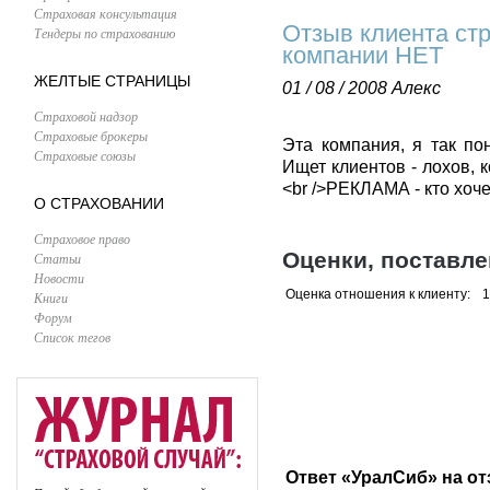
Страховая консультация
Отзыв клиента ст
Тендеры по страхованию
компании НЕТ
ЖЕЛТЫЕ СТРАНИЦЫ
01 / 08 / 2008
Алекс
Страховой надзор
Страховые брокеры
Эта компания, я так по
Страховые союзы
Ищет клиентов - лохов, 
<br />РЕКЛАМА - кто хоче
О СТРАХОВАНИИ
Страховое право
Оценки, поставл
Статьи
Новости
Оценка отношения к клиенту:
1
Книги
Форум
Список тегов
Ответ «УралСиб» на о