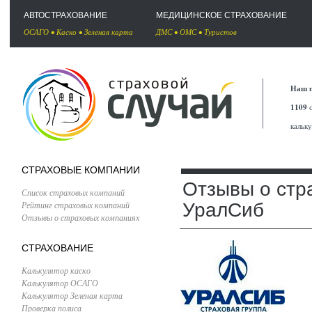
АВТОСТРАХОВАНИЕ
МЕДИЦИНСКОЕ СТРАХОВАНИЕ
ОСАГО
•
Каско
•
Зеленая карта
ДМС
•
ОМС
•
Туристов
Наш п
1109
с
кальк
СТРАХОВЫЕ КОМПАНИИ
Отзывы о стр
Список страховых компаний
Рейтинг страховых компаний
УралСиб
Отзывы о страховых компаниях
СТРАХОВАНИЕ
Калькулятор каско
Калькулятор ОСАГО
Калькулятор Зеленая карта
Проверка полиса