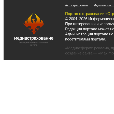
Автострахование
Медицинское с
Портал о страховании «Ст
© 2004–2026 Информационн
При цитировании и использ
Редакция портала может не
Администрация портала не
посетителями портала.
«Медиасфера»:
реклама
,
п
создание сайта
— «Maximov