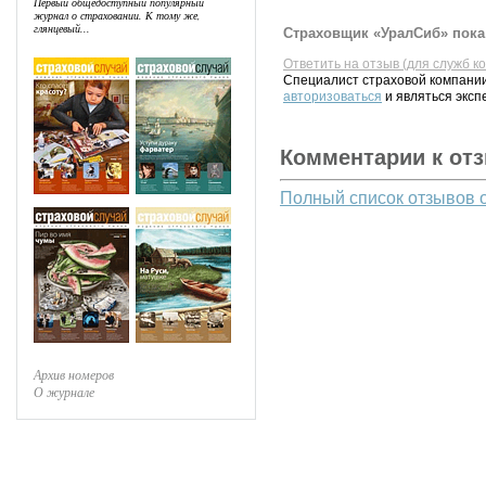
Первый общедоступный популярный
журнал о страховании. К тому же,
глянцевый...
Страховщик «УралСиб» пока 
Ответить на отзыв (для служб к
Специалист страховой компании
авторизоваться
и являться эксп
Комментарии к от
Полный список отзывов 
Архив номеров
О журнале