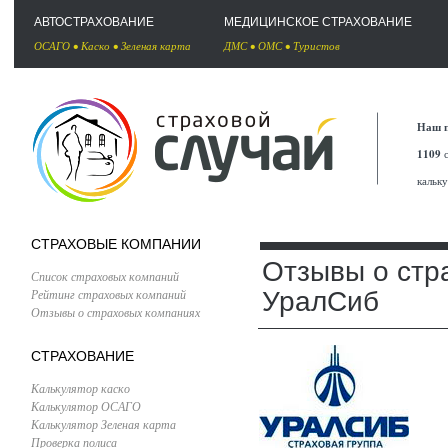
АВТОСТРАХОВАНИЕ
МЕДИЦИНСКОЕ СТРАХОВАНИЕ
ОСАГО
•
Каско
•
Зеленая карта
ДМС
•
ОМС
•
Туристов
Наш п
1109
с
кальк
СТРАХОВЫЕ КОМПАНИИ
Отзывы о стр
Список страховых компаний
Рейтинг страховых компаний
УралСиб
Отзывы о страховых компаниях
СТРАХОВАНИЕ
Калькулятор каско
Калькулятор ОСАГО
Калькулятор Зеленая карта
Проверка полиса