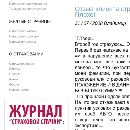
Страховая консультация
Отзыв клиента ст
Тендеры по страхованию
Плохо!
ЖЕЛТЫЕ СТРАНИЦЫ
31 / 07 / 2008
Владимир
Страховой надзор
Страховые брокеры
"Г.Тверь.
Страховые союзы
Второй год страхуюсь... 
Первый раз наезжаю на 
О СТРАХОВАНИИ
=> в нарушение всех п
месяца мне всё таки 
Страховое право
явилось, то что бухгал
Статьи
моей фамилии, при пер
Новости
Книги
руководителя страхов
Форум
ПОЛОЖЕНИЕ И В ДАНН
Список тегов
БОЛЬШУЮ СУММУ!!!!
На прошлой недели опят
На что они отказывают в
пунктик условия страхо
им своё АВТО после
осуществлён, это явн
экспертизе....