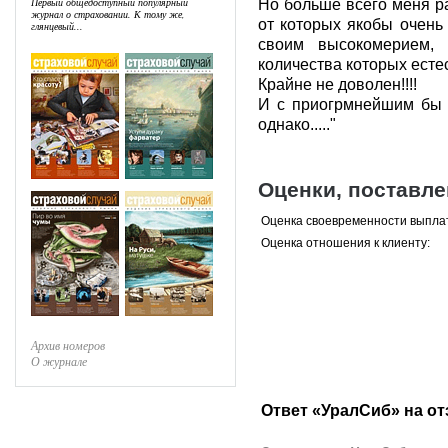
Первый общедоступный популярный
Но больше всего меня р
журнал о страховании. К тому же,
от которых якобы очень
глянцевый...
своим высокомерием, 
количества которых есте
Крайне не доволен!!!!
И с приогрмнейшим бы 
однако....."
Оценки, поставл
Оценка своевременности выпла
Оценка отношения к клиенту:
Архив номеров
О журнале
Ответ «УралСиб» на о