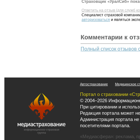
Страховщик «УралСиб» пока 
Ответить на отзыв (для служб к
Специалист страховой компании
авторизоваться
и являться эксп
Комментарии к от
Полный список отзывов 
Автострахование
Медицинское с
Портал о страховании «Ст
© 2004–2026 Информационн
При цитировании и использ
Редакция портала может не
Администрация портала не
посетителями портала.
«Медиасфера»:
реклама
,
п