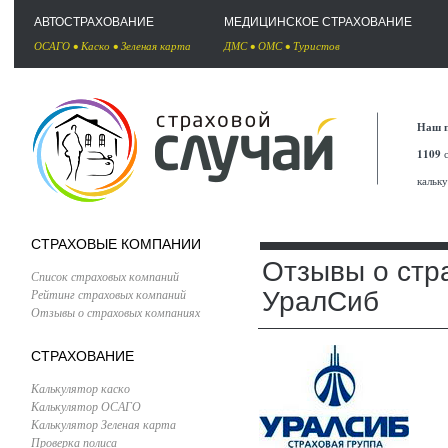
АВТОСТРАХОВАНИЕ
МЕДИЦИНСКОЕ СТРАХОВАНИЕ
ОСАГО
•
Каско
•
Зеленая карта
ДМС
•
ОМС
•
Туристов
Наш п
1109
с
кальк
СТРАХОВЫЕ КОМПАНИИ
Отзывы о стр
Список страховых компаний
Рейтинг страховых компаний
УралСиб
Отзывы о страховых компаниях
СТРАХОВАНИЕ
Калькулятор каско
Калькулятор ОСАГО
Калькулятор Зеленая карта
Проверка полиса