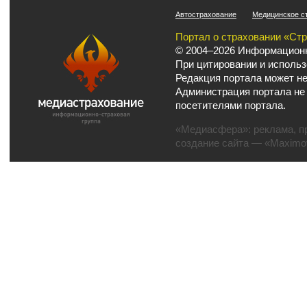
Автострахование
Медицинское с
Портал о страховании «Ст
© 2004–2026 Информационн
При цитировании и использ
Редакция портала может не
Администрация портала не
посетителями портала.
«Медиасфера»:
реклама
,
п
создание сайта
— «Maximov