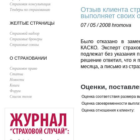
Страховая консультация
Отзыв клиента ст
Тендеры по страхованию
выполняет своих 
ЖЕЛТЫЕ СТРАНИЦЫ
07 / 05 / 2008
hromova
Страховой надзор
Страховые брокеры
Было отказано в заме
Страховые союзы
КАСКО. Эксперт страхо
подлежат без указания п
О СТРАХОВАНИИ
решение ответил, что я
месяца, а письмо из стра
Страховое право
Статьи
Новости
Книги
Оценки, поставл
Форум
Список тегов
Оценка соответствия размера в
Оценка своевременности выпла
Оценка отношения к клиенту: