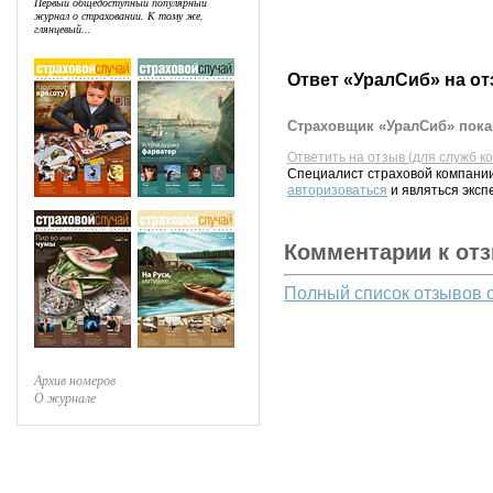
Первый общедоступный популярный
журнал о страховании. К тому же,
глянцевый...
Ответ «УралСиб» на о
Страховщик «УралСиб» пока 
Ответить на отзыв (для служб к
Специалист страховой компании
авторизоваться
и являться эксп
Комментарии к от
Полный список отзывов 
Архив номеров
О журнале