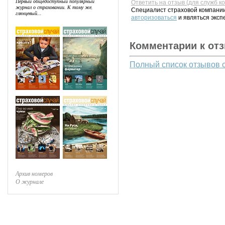
Первый общедоступный популярный
Ответить на отзыв (для служб к
журнал о страховании. К тому же,
Специалист страховой компании
глянцевый...
авторизоваться
и являться эксп
Комментарии к от
Полный список отзывов 
Архив номеров
О журнале