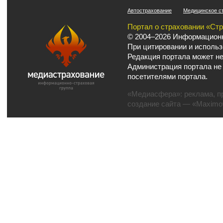
Автострахование
Медицинское с
Портал о страховании «Ст
© 2004–2026 Информационн
При цитировании и использ
Редакция портала может не
Администрация портала не
посетителями портала.
«Медиасфера»:
реклама
,
п
создание сайта
— «Maximov