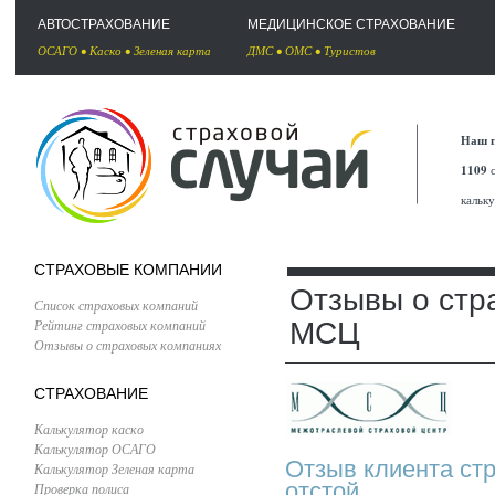
АВТОСТРАХОВАНИЕ
МЕДИЦИНСКОЕ СТРАХОВАНИЕ
ОСАГО
•
Каско
•
Зеленая карта
ДМС
•
ОМС
•
Туристов
Наш п
1109
с
кальк
СТРАХОВЫЕ КОМПАНИИ
Отзывы о стр
Список страховых компаний
Рейтинг страховых компаний
МСЦ
Отзывы о страховых компаниях
СТРАХОВАНИЕ
Калькулятор каско
Калькулятор ОСАГО
Отзыв клиента ст
Калькулятор Зеленая карта
отстой.
Проверка полиса