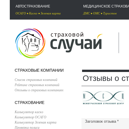
АВТОСТРАХОВАНИЕ
МЕДИЦИНСКОЕ СТРАХОВ
ОСАГО
•
Каско
•
Зеленая карта
ДМС
•
ОМС
•
Туристов
СТРАХОВЫЕ КОМПАНИИ
Отзывы о с
Список страховых компаний
Рейтинг страховых компаний
Отзывы о страховых компаниях
СТРАХОВАНИЕ
Калькулятор каско
Калькулятор ОСАГО
Заголовок отзыва
*
Калькулятор Зеленая карта
Проверка полиса