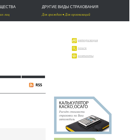
УЩЕСТВА
ДРУГИЕ ВИДЫ СТРАХОВАНИЯ
их лиц
Для граждан
•
Для организаций
авторизация
поиск
контакты
КАЛЬКУЛЯТОР
КАСКО,ОСАГО
Расчёт стоимости
страховки на Ваш
автомобиль