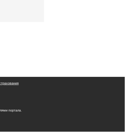
страхования
лями портала.