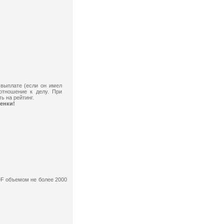
 выплате (если он имел
отношение к делу. При
ь на рейтинг.
енки!
F объемом не более 2000