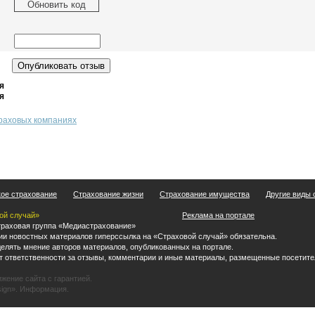
Обновить код
я
я
траховых компаниях
ое страхование
Страхование жизни
Страхование имущества
Другие виды 
ой случай»
Реклама на портале
раховая группа «Медиастрахование»
ии новостных материалов гиперссылка на «Страховой случай» обязательна.
делять мнение авторов материалов, опубликованных на портале.
т ответственности за отзывы, комментарии и иные материалы, размещенные посетите
ижение сайта
с гарантией.
ign».
Информация
.