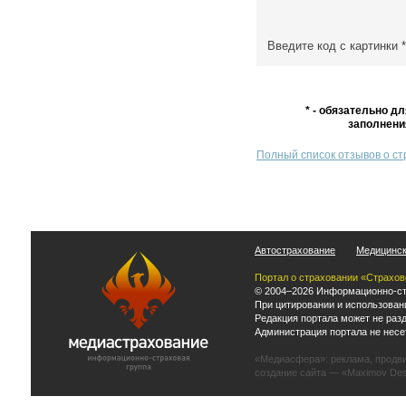
Введите код с картинки
*
* - обязательно дл
заполнени
Полный список отзывов о с
Автострахование
Медицинск
Портал о страховании «Страхов
© 2004–2026 Информационно-ст
При цитировании и использован
Редакция портала может не раз
Администрация портала не несе
«Медиасфера»:
реклама
,
продв
создание сайта
— «Maximov Des