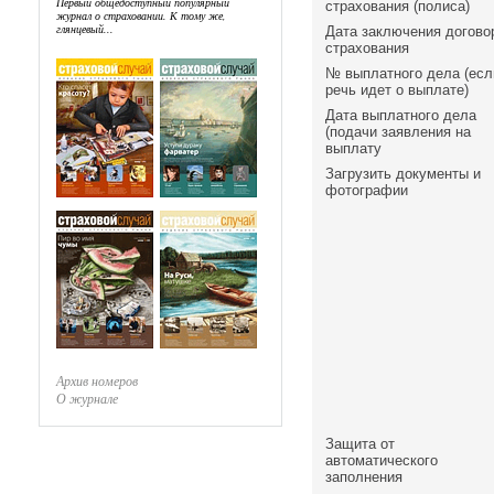
Первый общедоступный популярный
страхования (полиса)
журнал о страховании. К тому же,
глянцевый...
Дата заключения догово
страхования
№ выплатного дела (есл
речь идет о выплате)
Дата выплатного дела
(подачи заявления на
выплату
Загрузить документы и
фотографии
Архив номеров
О журнале
Защита от
автоматического
заполнения