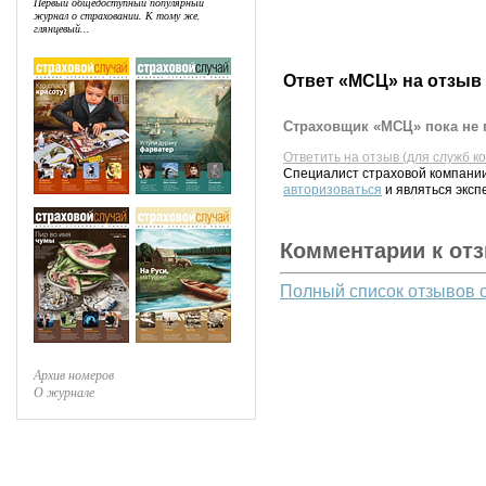
Первый общедоступный популярный
журнал о страховании. К тому же,
глянцевый...
Ответ «МСЦ» на отзыв
Страховщик «МСЦ» пока не 
Ответить на отзыв (для служб к
Специалист страховой компании
авторизоваться
и являться эксп
Комментарии к от
Полный список отзывов 
Архив номеров
О журнале