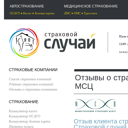
АВТОСТРАХОВАНИЕ
МЕДИЦИНСКОЕ СТРАХОВАНИЕ
ОСАГО
•
Каско
•
Зеленая карта
ДМС
•
ОМС
•
Туристов
Наш п
1109
с
кальк
СТРАХОВЫЕ КОМПАНИИ
Отзывы о стр
Список страховых компаний
Рейтинг страховых компаний
МСЦ
Отзывы о страховых компаниях
СТРАХОВАНИЕ
Калькулятор каско
Калькулятор ОСАГО
Отзыв клиента ст
Калькулятор Зеленая карта
Страховой случай
Проверка полиса