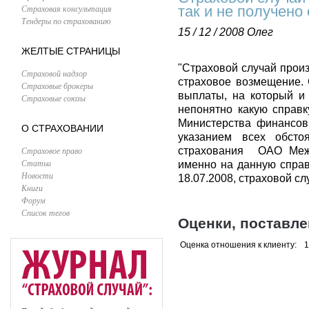
Страховая консультация
так и не получено
Тендеры по страхованию
15 / 12 / 2008
Олег
ЖЕЛТЫЕ СТРАНИЦЫ
"Страховой случай произ
Страховой надзор
страховое возмещение.
Страховые брокеры
выплаты, на который и 
Страховые союзы
непонятно какую справ
Министерства финансов
О СТРАХОВАНИИ
указанием всех обсто
Страховое право
страхования ОАО Межо
Статьи
именно на данную справ
Новости
18.07.2008, страховой слу
Книги
Форум
Список тегов
Оценки, поставл
Оценка отношения к клиенту:
1