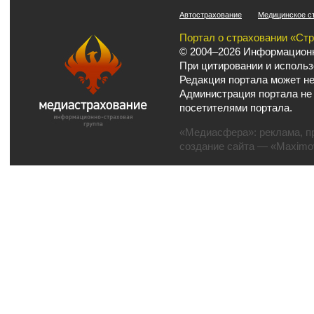
Автострахование
Медицинское с
Портал о страховании «Ст
© 2004–2026 Информационн
При цитировании и использ
Редакция портала может не
Администрация портала не
посетителями портала.
«Медиасфера»:
реклама
,
п
создание сайта
— «Maximov