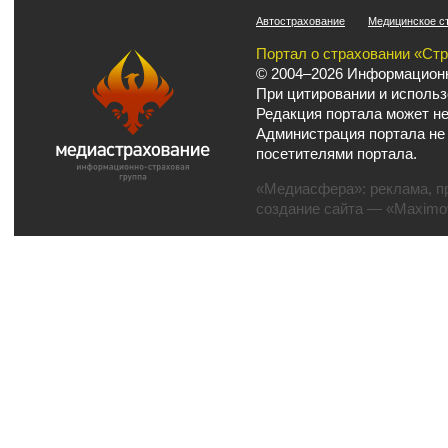
Автострахование
Медицинское с
Портал о страховании «Ст
© 2004–2026 Информационн
При цитировании и использ
Редакция портала может не
Администрация портала не
посетителями портала.
«Медиасфера»:
реклама
,
п
создание сайта
— «Maximov