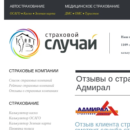
АВТОСТРАХОВАНИЕ
МЕДИЦИНСКОЕ СТРАХОВАНИЕ
ОСАГО
•
Каско
•
Зеленая карта
ДМС
•
ОМС
•
Туристов
Наш п
1109
с
кальк
СТРАХОВЫЕ КОМПАНИИ
Отзывы о стр
Список страховых компаний
Рейтинг страховых компаний
Адмирал
Отзывы о страховых компаниях
СТРАХОВАНИЕ
Калькулятор каско
Калькулятор ОСАГО
Калькулятор Зеленая карта
Отзыв клиента ст
Проверка полиса