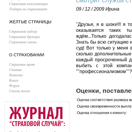
смотрит служба ст
Страховая консультация
Тендеры по страхованию
09 / 12 / 2009
Ирина
ЖЕЛТЫЕ СТРАНИЦЫ
"Друзья, я в шоке!!! я т
оказывается таких 
Страховой надзор
ждём...Только догодала
Страховые брокеры
Страховые союзы
Знать бы всю ситуацию и
суд! Вот только у меня 
сколько дополнительные
О СТРАХОВАНИИ
каждый просроченный д
Страховое право
выбить с этой компан
Статьи
""профессионализмом""? и
Новости
Книги
Форум
Оценки, поставл
Список тегов
Оценка соответствия размера в
Оценка своевременности выпла
Оценка отношения к клиенту: