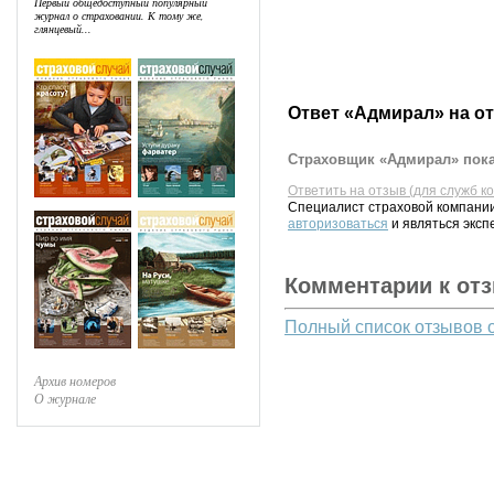
Первый общедоступный популярный
журнал о страховании. К тому же,
глянцевый...
Ответ «Адмирал» на о
Страховщик «Адмирал» пока
Ответить на отзыв (для служб к
Специалист страховой компании
авторизоваться
и являться эксп
Комментарии к от
Полный список отзывов 
Архив номеров
О журнале