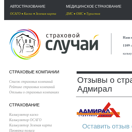
АВТОСТРАХОВАНИЕ
МЕДИЦИНСКОЕ СТРАХОВАНИЕ
ОСАГО
•
Каско
•
Зеленая карта
ДМС
•
ОМС
•
Туристов
Наш п
1109
с
кальк
СТРАХОВЫЕ КОМПАНИИ
Отзывы о стр
Список страховых компаний
Рейтинг страховых компаний
Адмирал
Отзывы о страховых компаниях
СТРАХОВАНИЕ
Калькулятор каско
Калькулятор ОСАГО
Калькулятор Зеленая карта
Оставить отзыв
Проверка полиса