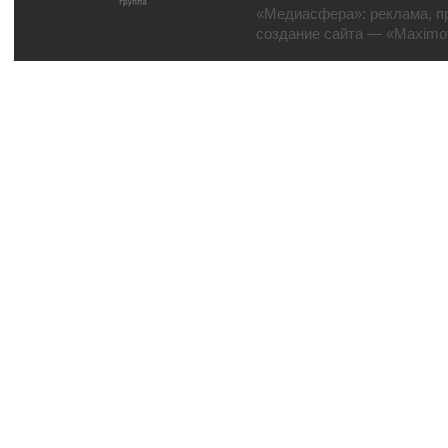
«Медиасфера»:
реклама
,
п
создание сайта
— «Maximov