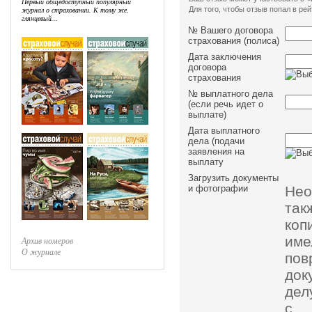
Первый общедоступный популярный
Для того, чтобы отзыв попал в р
журнал о страховании. К тому же,
глянцевый...
№ Вашего договора
страхования (полиса)
Дата заключения
договора
страхования
№ выплатного дела
(если речь идет о
выплате)
Дата выплатного
дела (подачи
заявления на
выплату
Загрузить документы
Нео
и фотографии
так
коп
им
Архив номеров
О журнале
пов
док
дел
с 