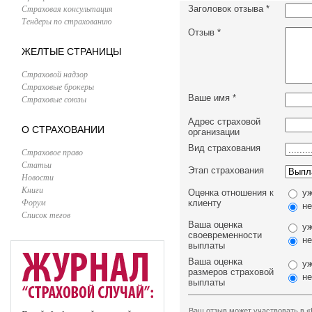
Страховая консультация
Заголовок отзыва
*
Тендеры по страхованию
Отзыв
*
ЖЕЛТЫЕ СТРАНИЦЫ
Страховой надзор
Страховые брокеры
Ваше имя
*
Страховые союзы
Адрес страховой
О СТРАХОВАНИИ
организации
Вид страхования
Страховое право
Статьи
Этап страхования
Новости
Книги
Оценка отношения к
уж
Форум
клиенту
не
Список тегов
Ваша оценка
уж
своевременности
не
выплаты
Ваша оценка
уж
размеров страховой
не
выплаты
Ваш отзыв может участвовать в «