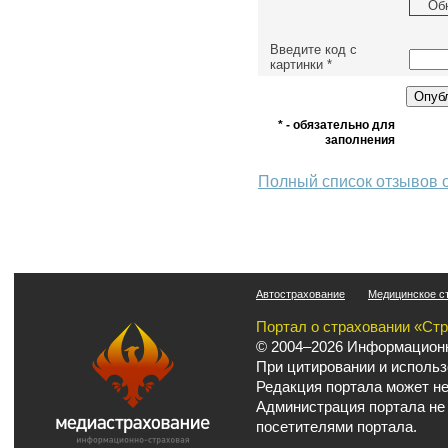
Об
Введите код с
картинки
*
* - обязательно для
заполнения
Полный список отзывов 
Автострахование
Медицинское с
Портал о страховании «Ст
© 2004–2026 Информационн
При цитировании и использ
Редакция портала может не
Администрация портала не
посетителями портала.