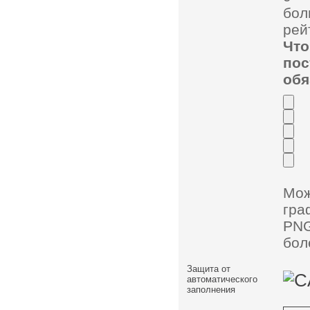
бол
рей
Чт
по
обя
Мо
гра
PNG
бол
Защита от
автоматического
заполнения