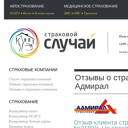
АВТОСТРАХОВАНИЕ
МЕДИЦИНСКОЕ СТРАХОВАНИЕ
ОСАГО
•
Каско
•
Зеленая карта
ДМС
•
ОМС
•
Туристов
Наш п
1109
с
кальк
СТРАХОВЫЕ КОМПАНИИ
Отзывы о стр
Список страховых компаний
Рейтинг страховых компаний
Адмирал
Отзывы о страховых компаниях
СТРАХОВАНИЕ
Калькулятор каско
Калькулятор ОСАГО
Калькулятор Зеленая карта
Отзыв клиента ст
Проверка полиса