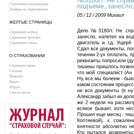
№3180/т. Не справ
Страховая консультация
подъеме, занесло,
Тендеры по страхованию
05 / 12 / 2009
Михаил
ЖЕЛТЫЕ СТРАНИЦЫ
Дело №3180/т. Не спр
Страховой надзор
занесло, налетел на во
Страховые брокеры
Страховые союзы
двигатель и т.д. Ущерб
Сдал все документы, по
течении 2-ух оплатить, 
О СТРАХОВАНИИ
реквизиты попросили (ду
Страховое право
тишины пришлось позвони
Статьи
что мой специалист (Ан 
Новости
Ну, все мы болеем - быв
Книги
каком состоянии процесс
Форум
не все документы (я ну-
Список тегов
Александр забыл их доло
же 2 недели на рассмот
всякое бывает, хотя не
Прошел еще месяц - тиш
Коптяевой), к сожален
внятности абсолютно не
Кто пытался дозвонить