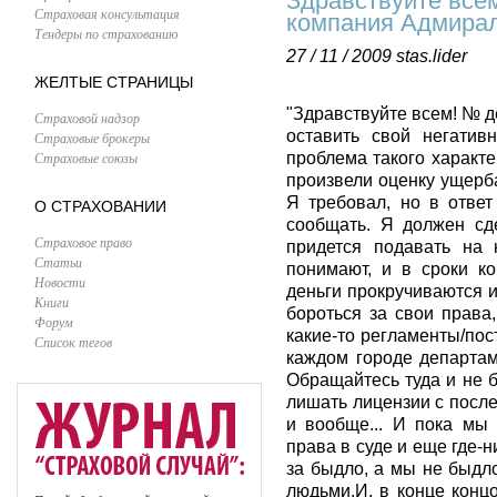
Здравствуйте всем
Страховая консультация
компания Адмирал
Тендеры по страхованию
27 / 11 / 2009
stas.lider
ЖЕЛТЫЕ СТРАНИЦЫ
"Здравствуйте всем! № д
Страховой надзор
оставить свой негатив
Страховые брокеры
Страховые союзы
проблема такого характе
произвели оценку ущерб
Я требовал, но в ответ
О СТРАХОВАНИИ
сообщать. Я должен сде
Страховое право
придется подавать на 
Статьи
понимают, и в сроки ко
Новости
деньги прокручиваются и
Книги
бороться за свои права,
Форум
какие-то регламенты/поста
Список тегов
каждом городе департам
Обращайтесь туда и не 
лишать лицензии с посл
и вообще... И пока мы 
права в суде и еще где-ни
за быдло, а мы не быдло
людьми.И, в конце конц