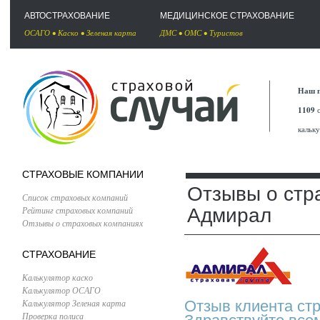
АВТОСТРАХОВАНИЕ
МЕДИЦИНСКОЕ СТРАХОВАНИЕ
ОСАГО
•
Каско
•
Зеленая карта
ДМС
•
ОМС
•
Туристов
Наш п
1109
с
кальк
СТРАХОВЫЕ КОМПАНИИ
Отзывы о стр
Список страховых компаний
Рейтинг страховых компаний
Адмирал
Отзывы о страховых компаниях
СТРАХОВАНИЕ
Калькулятор каско
Калькулятор ОСАГО
Калькулятор Зеленая карта
Отзыв клиента ст
Проверка полиса