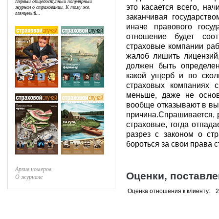
Первый общедоступный популярный
это касается всего, на
журнал о страховании. К тому же,
глянцевый...
заканчивая государство
иначе правового госу
отношение будет соот
страховые компании раб
жалоб лишить лицензий
должен быть определен
какой ущерб и во скол
страховых компаниях с
меньше, даже не основ
вообще отказывают в вып
причина.Спрашивается, 
страховые, тогда отпада
разрез с законом о ст
бороться за свои права ст
Архив номеров
Оценки, поставл
О журнале
Оценка отношения к клиенту:
2