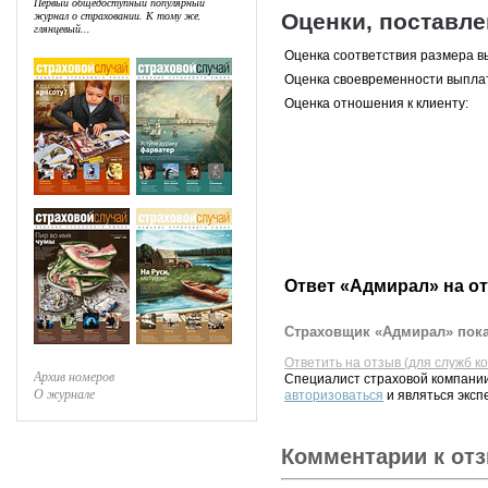
Первый общедоступный популярный
журнал о страховании. К тому же,
Оценки, поставл
глянцевый...
Оценка соответствия размера в
Оценка своевременности выпла
Оценка отношения к клиенту:
Ответ «Адмирал» на о
Страховщик «Адмирал» пока
Ответить на отзыв (для служб к
Архив номеров
Специалист страховой компании
О журнале
авторизоваться
и являться эксп
Комментарии к от