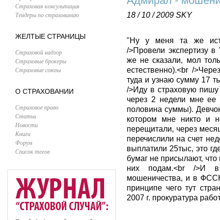
Адмирал - мошен
Страховая консультация
Тендеры по страхованию
18 / 10 / 2009
SKY
ЖЕЛТЫЕ СТРАНИЦЫ
"Ну у меня та же истор
/>Провели экспертизу в
Страховой надзор
же не сказали, мол тол
Страховые брокеры
Страховые союзы
естественно).<br />Чер
туда и узнаю сумму 17 ты
/>Иду в страховую пишу
О СТРАХОВАНИИ
через 2 недели мне ее 
Страховое право
половина суммы). Девчон
Статьи
котором мне никто и не
Новости
перещитали, через месяц
Книги
перечислили на счет нед
Форум
выплатили 25тыс, это где
Список тегов
бумаг не присылают, что м
них подам.<br />И 
мошеничества, и в ФССН 
принципе чего тут стра
2007 г. прокуратура рабо