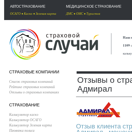
АВТОСТРАХОВАНИЕ
МЕДИЦИНСКОЕ СТРАХОВАНИЕ
ОСАГО
•
Каско
•
Зеленая карта
ДМС
•
ОМС
•
Туристов
Наш п
1109
с
кальк
СТРАХОВЫЕ КОМПАНИИ
Отзывы о стр
Список страховых компаний
Рейтинг страховых компаний
Адмирал
Отзывы о страховых компаниях
СТРАХОВАНИЕ
Калькулятор каско
Калькулятор ОСАГО
Калькулятор Зеленая карта
Отзыв клиента ст
Проверка полиса