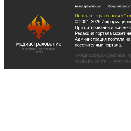
Автострахование
Медицинское с
Портал о страховании «Ст
© 2004–2026 Информационн
При цитировании и использ
Редакция портала может не
Администрация портала не
посетителями портала.
«Медиасфера»:
реклама
,
п
создание сайта
— «Maximov