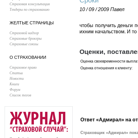
Сроки
Страховая консультация
Тендеры по страхованию
10 / 09 / 2009
Павел
ЖЕЛТЫЕ СТРАНИЦЫ
чтобы получить деньги 
ихним начальством. И то 
Страховой надзор
Страховые брокеры
Страховые союзы
Оценки, поставл
О СТРАХОВАНИИ
Оценка своевременности выпла
Страховое право
Оценка отношения к клиенту:
Статьи
Новости
Книги
Форум
Список тегов
Ответ «Адмирал» на о
Страховщик «Адмирал» пока