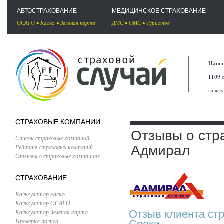
АВТОСТРАХОВАНИЕ
МЕДИЦИНСКОЕ СТРАХОВАНИЕ
ОСАГО
•
Каско
•
Зеленая карта
ДМС
•
ОМС
•
Туристов
Наш п
1109
с
кальк
СТРАХОВЫЕ КОМПАНИИ
Отзывы о стр
Список страховых компаний
Рейтинг страховых компаний
Адмирал
Отзывы о страховых компаниях
СТРАХОВАНИЕ
Калькулятор каско
Калькулятор ОСАГО
Калькулятор Зеленая карта
Отзыв клиента ст
Проверка полиса