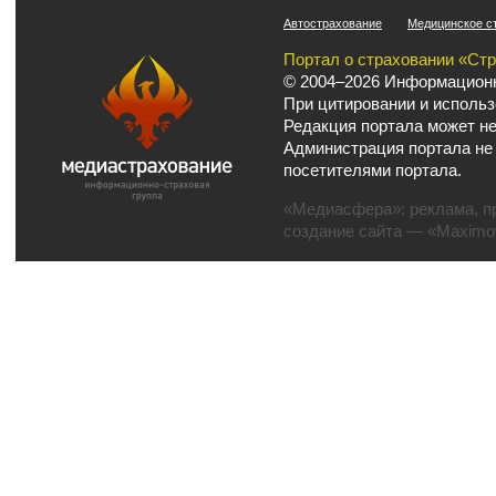
Автострахование
Медицинское с
Портал о страховании «Ст
© 2004–2026 Информационн
При цитировании и использ
Редакция портала может не
Администрация портала не
посетителями портала.
«Медиасфера»:
реклама
,
п
создание сайта
— «Maximov