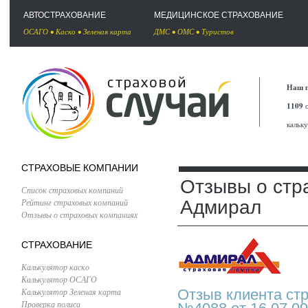
АВТОСТРАХОВАНИЕ
МЕДИЦИНСКОЕ СТРАХОВАНИЕ
ОСАГО
•
Каско
•
Зеленая карта
ДМС
•
ОМС
•
Туристов
Наш п
1109
с
кальк
СТРАХОВЫЕ КОМПАНИИ
Отзывы о стр
Список страховых компаний
Рейтинг страховых компаний
Адмирал
Отзывы о страховых компаниях
СТРАХОВАНИЕ
Калькулятор каско
Калькулятор ОСАГО
Калькулятор Зеленая карта
Отзыв клиента ст
Проверка полиса