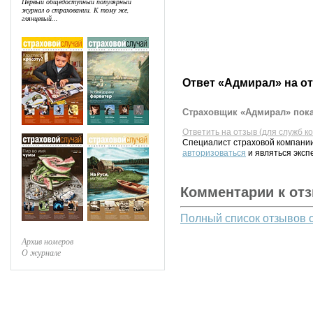
Первый общедоступный популярный
журнал о страховании. К тому же,
глянцевый...
Ответ «Адмирал» на о
Страховщик «Адмирал» пока
Ответить на отзыв (для служб к
Специалист страховой компании
авторизоваться
и являться эксп
Комментарии к от
Полный список отзывов 
Архив номеров
О журнале