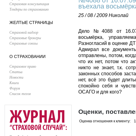
№4088 от 16.07.09
Страховая консультация
въехала восьмёрк
Тендеры по страхованию
25 / 08 / 2009
Николай
ЖЕЛТЫЕ СТРАНИЦЫ
Дело №4088 от 16.07.
Страховой надзор
восьмёрка, управляем
Страховые брокеры
Страховые союзы
Разногласий в оценке ДТП 
Адмирал все документы 
отправлены, потом, когд
О СТРАХОВАНИИ
что их нет, потом что а
Страховое право
никто не знает, т.к. со
Статьи
законных способов заст
Новости
нет, всё это будет длит
Книги
спокойно себя и чувств
Форум
ОСАГО и для кого?
Список тегов
Оценки, поставл
Оценка отношения к клиенту:
1