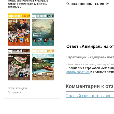
Первый общедоступный популярный
журнал о страховании. К тому же,
Оценка отношения к клиенту:
глянцевый...
Ответ «Адмирал» на о
Страховщик «Адмирал» пока
Ответить на отзыв (для служб к
Специалист страховой компании
авторизоваться
и являться эксп
Комментарии к от
Архив номеров
О журнале
Полный список отзывов 