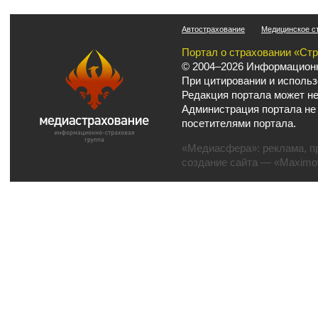
Автострахование
Медицинское с
Портал о страховании «Ст
© 2004–2026 Информационн
При цитировании и использ
Редакция портала может не
Администрация портала не
посетителями портала.
«Медиасфера»:
реклама
,
п
создание сайта
— «Maximov