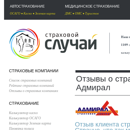
АВТОСТРАХОВАНИЕ
МЕДИЦИНСКОЕ СТРАХОВАНИЕ
ОСАГО
•
Каско
•
Зеленая карта
ДМС
•
ОМС
•
Туристов
Наш п
1109
с
кальк
СТРАХОВЫЕ КОМПАНИИ
Отзывы о стр
Список страховых компаний
Рейтинг страховых компаний
Адмирал
Отзывы о страховых компаниях
СТРАХОВАНИЕ
Калькулятор каско
Калькулятор ОСАГО
Калькулятор Зеленая карта
Отзыв клиента ст
Проверка полиса