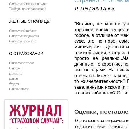
Странно, что так 
Страховая консультация
Тендеры по страхованию
19 / 08 / 2009
Анна
ЖЕЛТЫЕ СТРАНИЦЫ
"Видимо, не многие ус
короткое время сущест
Страховой надзор
городе, в отличие от мен
Страховые брокеры
Страховые союзы
суде, это не ново, сам
мифическая. Дозвонить
горячей линии, которые 
О СТРАХОВАНИИ
просто не реально...Ч
Страховое право
длинные, то короткие, п
Статьи
все месяцами. На письм
Новости
отвечают...Может, там в
Книги
то жизнедеятельности? 
Форум
заваленными исками, и т
Список тегов
в своих кабинетах? Остает
Оценки, поставл
Оценка соответствия размера в
Оценка своевременности выпла