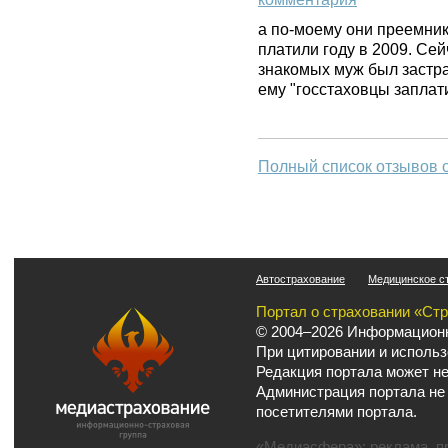
а по-моему они преемник
платили году в 2009. Се
знакомых муж был застра
ему "госстаховцы заплат
Полный список отзывов 
Автострахование
Медицинское с
Портал о страховании «Ст
© 2004–2026 Информационн
При цитировании и использ
Редакция портала может не
Администрация портала не
посетителями портала.
«Медиасфера»:
реклама
,
п