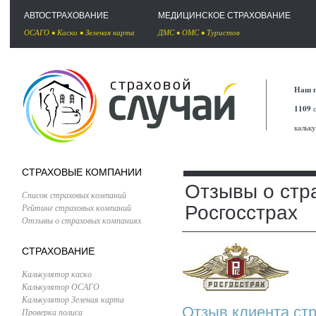
АВТОСТРАХОВАНИЕ
МЕДИЦИНСКОЕ СТРАХОВАНИЕ
ОСАГО
•
Каско
•
Зеленая карта
ДМС
•
ОМС
•
Туристов
Наш п
1109
с
кальк
СТРАХОВЫЕ КОМПАНИИ
Отзывы о стр
Список страховых компаний
Рейтинг страховых компаний
Росгосстрах
Отзывы о страховых компаниях
СТРАХОВАНИЕ
Калькулятор каско
Калькулятор ОСАГО
Калькулятор Зеленая карта
Отзыв клиента стр
Проверка полиса