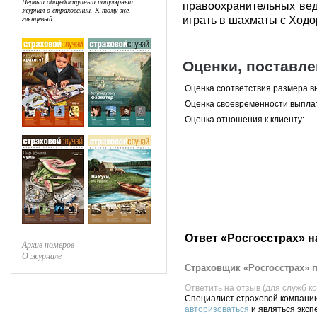
Первый общедоступный популярный
правоохранительных вед
журнал о страховании. К тому же,
глянцевый...
играть в шахматы с Ходо
Оценки, поставл
Оценка соответствия размера в
Оценка своевременности выпла
Оценка отношения к клиенту:
Ответ «Росгосстрах» н
Архив номеров
О журнале
Страховщик «Росгосстрах» п
Ответить на отзыв (для служб к
Специалист страховой компании
авторизоваться
и являться эксп