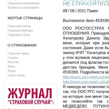
НЕ СТРАХУЙТЕС
Страховая консультация
Тендеры по страхованию
08 / 08 / 2011
Павел
ЖЕЛТЫЕ СТРАНИЦЫ
Выплатное дело 4530369
Страховой надзор
ООО РОСГОССТРАХ 
Страховые брокеры
ОТНОШЕНИЯ. Принадлеж
Страховые союзы
Хачатурову Данилу Эду
жене, которая при ра
О СТРАХОВАНИИ
состояния. Даже если б
закону ИЧП "Хачатуров и
Страховое право
Статьи
у этих жуликов лицензию
Новости
делается под флагом го
Книги
детства брендом. Мен
Форум
4530369. Подробности м
Список тегов
http://www.asn-news.ru/ra
http://www.asn-news.ru/r
Я никогда не позволяю т
так, что ООО РГС получи
на которую они меня так
не позволяйте так 
МЕДВЕДЕВУ, ПУТИН