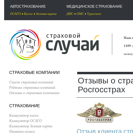
АВТОСТРАХОВАНИЕ
МЕДИЦИНСКОЕ СТРАХОВАНИЕ
ОСАГО
•
Каско
•
Зеленая карта
ДМС
•
ОМС
•
Туристов
Наш п
1109
с
кальк
СТРАХОВЫЕ КОМПАНИИ
Отзывы о стр
Список страховых компаний
Рейтинг страховых компаний
Росгосстрах
Отзывы о страховых компаниях
СТРАХОВАНИЕ
Калькулятор каско
Калькулятор ОСАГО
Калькулятор Зеленая карта
Отзыв клиента стр
Проверка полиса