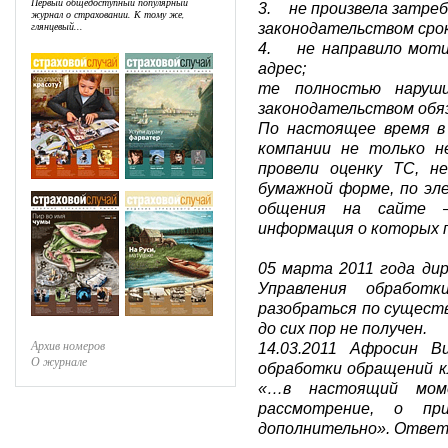
Первый общедоступный популярный
3. не произвела затре
журнал о страховании. К тому же,
глянцевый...
законодательством срок
4. не направило моти
адрес;
те полностью наруш
законодательством обя
По настоящее время в
компании не только н
провели оценку ТС, н
бумажной форме, по эл
общения на сайте 
информация о которых п
05 марта 2011 года ди
Управления обработ
разобраться по существ
до сих пор не получен.
Архив номеров
14.03.2011 Афросин В
О журнале
обработки обращений к
«…в настоящий мом
рассмотрение, о пр
дополнительно». Ответ 