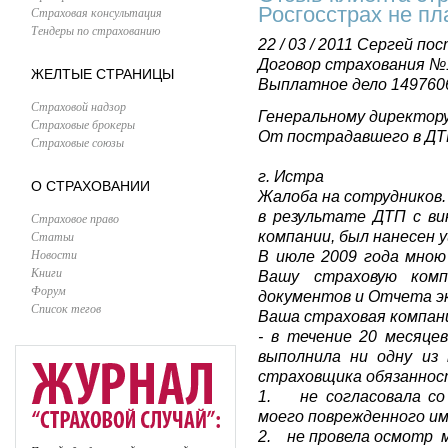
Росгосстрах не пл
Страховая консультация
Тендеры по страхованию
22 / 03 / 2011
Сергей пос
Договор страхования №
ЖЕЛТЫЕ СТРАНИЦЫ
Выплатное дело 149760
Страховой надзор
Генеральному директор
Страховые брокеры
От пострадавшего в ДТ
Страховые союзы
г. Истра 21.
О СТРАХОВАНИИ
Жалоба на сотрудников.
в результате ДТП с ви
Страховое право
Статьи
компании, был нанесен 
Новости
В июле 2009 года мною
Книги
Вашу страховую ком
Форум
документов и Отчета эк
Список тегов
Ваша страховая компани
- в течение 20 месяце
выполнила ни одну из
страховщика обязанност
1. не согласовала со
моего поврежденного и
2. не провела осмотр 