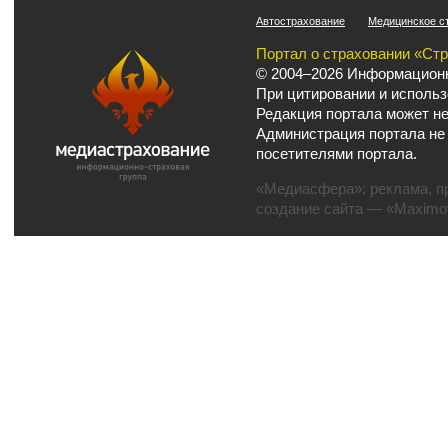
Автострахование
Медицинское с
Портал о страховании «Ст
© 2004–2026 Информационн
При цитировании и использ
Редакция портала может не
Администрация портала не
посетителями портала.
«Медиасфера»:
реклама
,
п
создание сайта
— «Maximov