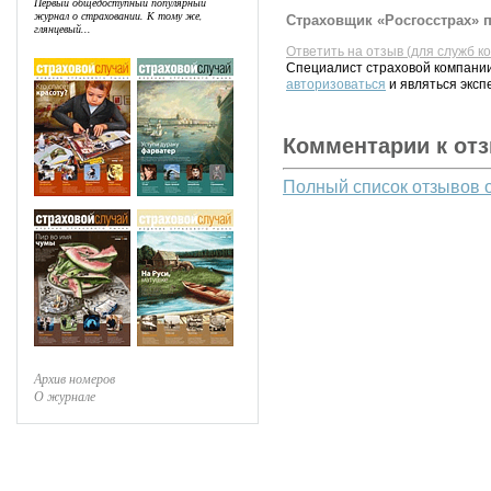
Первый общедоступный популярный
журнал о страховании. К тому же,
Страховщик «Росгосстрах» п
глянцевый...
Ответить на отзыв (для служб к
Специалист страховой компании
авторизоваться
и являться эксп
Комментарии к от
Полный список отзывов 
Архив номеров
О журнале