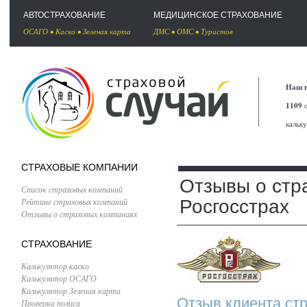
АВТОСТРАХОВАНИЕ
МЕДИЦИНСКОЕ СТРАХОВАНИЕ
ОСАГО
•
Каско
•
Зеленая карта
ДМС
•
ОМС
•
Туристов
Наш п
1109
с
кальк
СТРАХОВЫЕ КОМПАНИИ
Отзывы о стр
Список страховых компаний
Рейтинг страховых компаний
Росгосстрах
Отзывы о страховых компаниях
СТРАХОВАНИЕ
Калькулятор каско
Калькулятор ОСАГО
Калькулятор Зеленая карта
Отзыв клиента стр
Проверка полиса