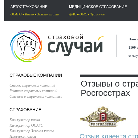
АВТОСТРАХОВАНИЕ
МЕДИЦИНСКОЕ СТРАХОВАНИЕ
ОСАГО
•
Каско
•
Зеленая карта
ДМС
•
ОМС
•
Туристов
Наш п
1109
с
кальк
СТРАХОВЫЕ КОМПАНИИ
Отзывы о стр
Список страховых компаний
Рейтинг страховых компаний
Росгосстрах
Отзывы о страховых компаниях
СТРАХОВАНИЕ
Калькулятор каско
Калькулятор ОСАГО
Калькулятор Зеленая карта
Отзыв клиента стр
Проверка полиса