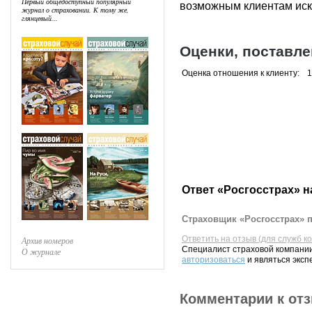
Первый общедоступный популярный
возможным клиентам иска
журнал о страховании. К тому же,
глянцевый...
Оценки, поставл
Оценка отношения к клиенту:
1
Ответ «Росгосстрах» н
Страховщик «Росгосстрах» п
Ответить на отзыв (для служб к
Архив номеров
Специалист страховой компании
О журнале
авторизоваться
и являться эксп
Комментарии к от