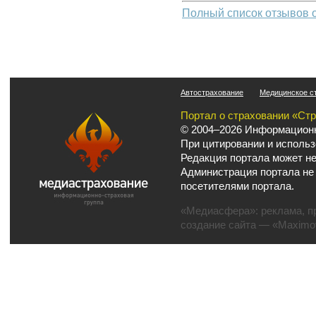
Полный список отзывов 
Автострахование
Медицинское с
Портал о страховании «Ст
© 2004–2026 Информационн
При цитировании и использ
Редакция портала может не
Администрация портала не
посетителями портала.
«Медиасфера»:
реклама
,
п
создание сайта
— «Maximov