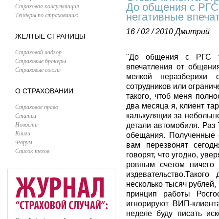
До общения с РГС
Страховая консультация
Тендеры по страхованию
негативные впеча
16 / 02 / 2010
Дмитрий
ЖЕЛТЫЕ СТРАНИЦЫ
Страховой надзор
"До общения с РГС у
Страховые брокеры
впечатления от общени
Страховые союзы
мелкой неразберихи с
сотрудников или ограни
О СТРАХОВАНИИ
такого, чтоб меня полн
два месяца я, клиент та
Страховое право
Статьи
калькуляции за небольш
Новости
детали автомобиля. Раз 
Книги
обещания. Полученные 
Форум
вам перезвонят сегодн
Список тегов
говорят, что угодно, уве
ровным счетом ничего 
издевательство.Такого
несколько тысяч рублей,
принцип работы Росго
игнорируют ВИП-клиента
неделе буду писать ис