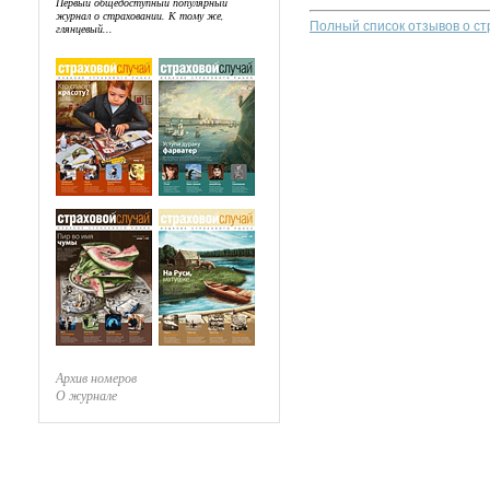
Первый общедоступный популярный
журнал о страховании. К тому же,
Полный список отзывов о с
глянцевый...
Архив номеров
О журнале