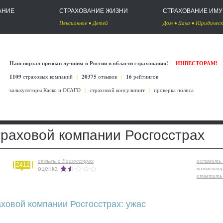
АНИЕ
СТРАХОВАНИЕ ЖИЗНИ
СТРАХОВАНИЕ ИМ
Пенсионное
•
Детей
Дом
•
Дача
•
Юридическ
Наш портал признан лучшим в России в области страхования!
ИНВЕСТОРАМ!
1109
страховых компаний
|
20375
отзывов
|
16
рейтингов
калькуляторы Каско
и
ОСАГО
|
страховой консультант
|
проверка полиса
траховой компании Росгосстрах
отзывы о Росгосстрах
оставить
2412
комменти
оценка
ответить 
ховой компании Росгосстрах: ужас