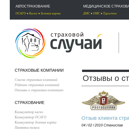
АВТОСТРАХОВАНИЕ
МЕДИЦИНСКОЕ СТРАХОВ
ОСАГО
•
Каско
•
Зеленая карта
ДМС
•
ОМС
•
Туристов
СТРАХОВЫЕ КОМПАНИИ
Отзывы о с
Список страховых компаний
Рейтинг страховых компаний
Отзывы о страховых компаниях
СТРАХОВАНИЕ
Калькулятор каско
Калькулятор ОСАГО
Отзыв клиента стра
Калькулятор Зеленая карта
04 / 02 / 2010
Станислав
Проверка полиса