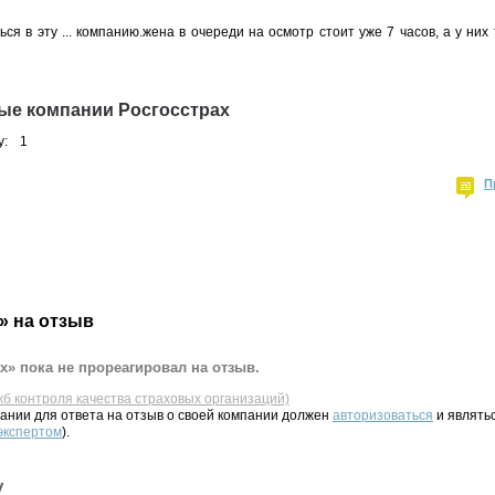
ся в эту ... компанию.жена в очереди на осмотр стоит уже 7 часов, а у них 
ые компании Росгосстрах
у:
1
П
» на отзыв
х» пока не прореагировал на отзыв.
жб контроля качества страховых организаций)
ании для ответа на отзыв о своей компании должен
авторизоваться
и являть
 экспертом
).
у