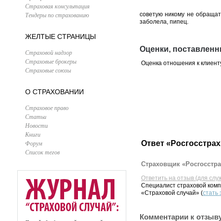
Страховая консультация
Тендеры по страхованию
советую никому не обращать
заболела, пипец.
ЖЕЛТЫЕ СТРАНИЦЫ
Оценки, поставленн
Страховой надзор
Страховые брокеры
Оценка отношения к клиент
Страховые союзы
О СТРАХОВАНИИ
Страховое право
Статьи
Новости
Книги
Ответ «Росгосстрах
Форум
Список тегов
Страховщик «Росгосстра
Ответить на отзыв (для слу
Специалист страховой комп
«Страховой случай» (
стать
Комментарии к отзыв