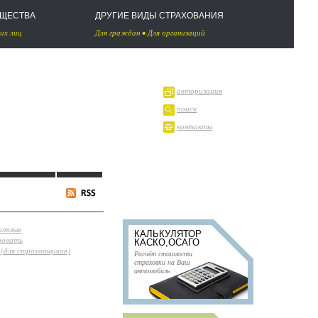
УЩЕСТВА
ДРУГИЕ ВИДЫ СТРАХОВАНИЯ
их лиц
Для граждан
•
Для организаций
авторизация
поиск
контакты
 отзыв
КАЛЬКУЛЯТОР
ровать
КАСКО,ОСАГО
(для страховщиков)
Расчёт стоимости
страховки на Ваш
автомобиль