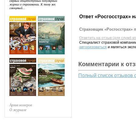
Первый общедоступный популярный
журнал о страховании. К тому же,
глянцевый...
Ответ «Росгосстрах» н
Страховщик «Росгосстрах» п
Ответить на отзыв (для служб к
Специалист страховой компании
авторизоваться
и являться эксп
Комментарии к от
Полный список отзывов 
Архив номеров
О журнале