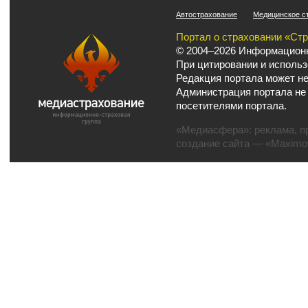
Автострахование
Медицинское с
Портал о страховании «Ст
© 2004–2026 Информационн
При цитировании и использ
Редакция портала может не
Администрация портала не
посетителями портала.
«Медиасфера»:
реклама
,
п
создание сайта
— «Maximov