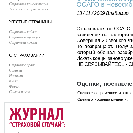
ОСАГО в Новосиб
Страховая консультация
Тендеры по страхованию
13 / 11 / 2009
Владимир
ЖЕЛТЫЕ СТРАНИЦЫ
Страховался по ОСАГО. 
Страховой надзор
заявление на расторжен
Страховые брокеры
Совершил 20 звонков чт
Страховые союзы
не возвращают. Получи
который обещал разобра
О СТРАХОВАНИИ
Искать концы заново уже 
НЕ СВЯЗЫВАЙТЕСЬ - С
Страховое право
Статьи
Новости
Книги
Оценки, поставл
Форум
Список тегов
Оценка своевременности выпла
Оценка отношения к клиенту: