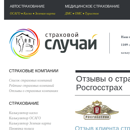
АВТОСТРАХОВАНИЕ
МЕДИЦИНСКОЕ СТРАХОВАНИЕ
ОСАГО
•
Каско
•
Зеленая карта
ДМС
•
ОМС
•
Туристов
Наш п
1109
с
кальк
СТРАХОВЫЕ КОМПАНИИ
Отзывы о стр
Список страховых компаний
Рейтинг страховых компаний
Росгосстрах
Отзывы о страховых компаниях
СТРАХОВАНИЕ
Калькулятор каско
Калькулятор ОСАГО
Калькулятор Зеленая карта
Отзыв клиента стр
Проверка полиса