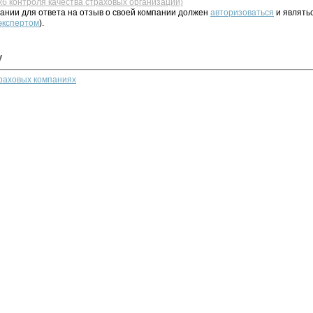
жб контроля качества страховых организаций)
ании для ответа на отзыв о своей компании должен
авторизоваться
и являть
 экспертом
).
у
траховых компаниях