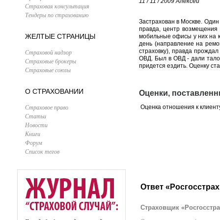
11 / 11 / 2009
Алексей
Страховая консультация
Тендеры по страхованию
Застрахован в Москве. Один
правда, центр возмещения 
ЖЕЛТЫЕ СТРАНИЦЫ
мобильные офисы у них на к
день (направление на ремо
страховку), правда прождал
Страховой надзор
ОВД. Был в ОВД - дали тало
Страховые брокеры
придется ездить. Оценку ст
Страховые союзы
О СТРАХОВАНИИ
Оценки, поставленн
Страховое право
Оценка отношения к клиент
Статьи
Новости
Книги
Форум
Список тегов
Ответ «Росгосстрах
Страховщик «Росгосстра