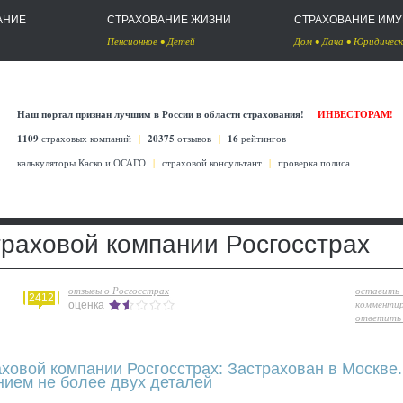
АНИЕ
СТРАХОВАНИЕ ЖИЗНИ
СТРАХОВАНИЕ ИМ
Пенсионное
•
Детей
Дом
•
Дача
•
Юридическ
Наш портал признан лучшим в России в области страхования!
ИНВЕСТОРАМ!
1109
страховых компаний
|
20375
отзывов
|
16
рейтингов
калькуляторы Каско
и
ОСАГО
|
страховой консультант
|
проверка полиса
траховой компании Росгосстрах
отзывы о Росгосстрах
оставить
2412
комменти
оценка
ответить 
аховой компании Росгосстрах: Застрахован в Москве
нием не более двух деталей