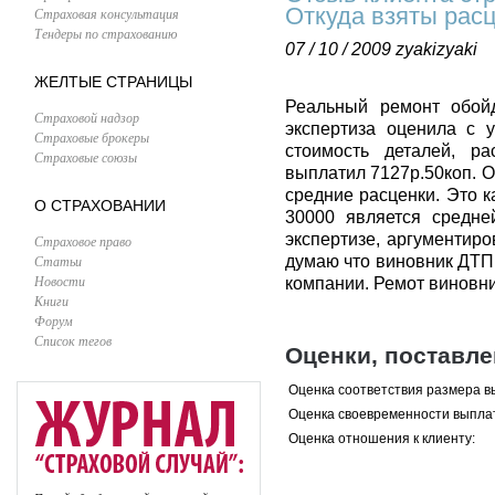
Откуда взяты рас
Страховая консультация
Тендеры по страхованию
07 / 10 / 2009
zyakizyaki
ЖЕЛТЫЕ СТРАНИЦЫ
Реальный ремонт обойд
Страховой надзор
экспертиза оценила с 
Страховые брокеры
стоимость деталей, ра
Страховые союзы
выплатил 7127р.50коп. О
средние расценки. Это 
О СТРАХОВАНИИ
30000 является средне
экспертизе, аргументиро
Страховое право
Статьи
думаю что виновник ДТП 
Новости
компании. Ремот виновник
Книги
Форум
Список тегов
Оценки, поставл
Оценка соответствия размера в
Оценка своевременности выпла
Оценка отношения к клиенту: