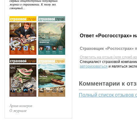
Первый общедоступный популярный
журнал о страховании. К тому же,
глянцевый...
Ответ «Росгосстрах» н
Страховщик «Росгосстрах» п
Ответить на отзыв (для служб к
Специалист страховой компании
авторизоваться
и являться эксп
Комментарии к от
Полный список отзывов 
Архив номеров
О журнале