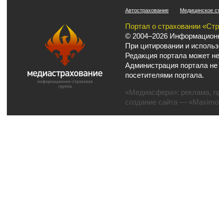
Автострахование
Медицинское с
Портал о страховании «Ст
© 2004–2026 Информационн
При цитировании и использ
Редакция портала может не
Администрация портала не
посетителями портала.
«Медиасфера»:
реклама
,
п
создание сайта
— «Maximov