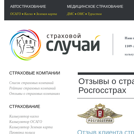
АВТОСТРАХОВАНИЕ
МЕДИЦИНСКОЕ СТРАХОВАНИЕ
ОСАГО
•
Каско
•
Зеленая карта
ДМС
•
ОМС
•
Туристов
Наш п
1109
с
кальк
СТРАХОВЫЕ КОМПАНИИ
Отзывы о стр
Список страховых компаний
Рейтинг страховых компаний
Росгосстрах
Отзывы о страховых компаниях
СТРАХОВАНИЕ
Калькулятор каско
Калькулятор ОСАГО
Калькулятор Зеленая карта
Отзыв клиента стр
Проверка полиса