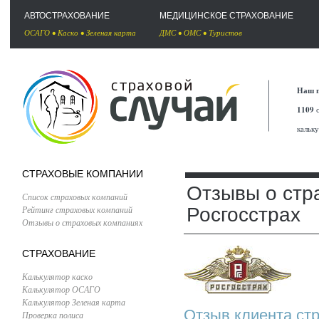
АВТОСТРАХОВАНИЕ
МЕДИЦИНСКОЕ СТРАХОВАНИЕ
ОСАГО
•
Каско
•
Зеленая карта
ДМС
•
ОМС
•
Туристов
Наш п
1109
с
кальк
СТРАХОВЫЕ КОМПАНИИ
Отзывы о стр
Список страховых компаний
Рейтинг страховых компаний
Росгосстрах
Отзывы о страховых компаниях
СТРАХОВАНИЕ
Калькулятор каско
Калькулятор ОСАГО
Калькулятор Зеленая карта
Отзыв клиента стр
Проверка полиса