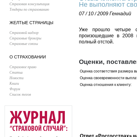
Не выполняют сво
Страховая консультация
Тендеры по страхованию
07 / 10 / 2009
Геннадий
ЖЕЛТЫЕ СТРАНИЦЫ
Уже прошло четыре 
Страховой надзор
произошедшие в 2008 г
Страховые брокеры
полный отстой.
Страховые союзы
О СТРАХОВАНИИ
Оценки, поставл
Страховое право
Оценка соответствия размера в
Статьи
Новости
Оценка своевременности выпла
Книги
Оценка отношения к клиенту:
Форум
Список тегов
Ответ «Росгосстрах» н