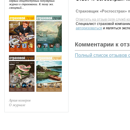
Первый общедоступный популярный
журнал о страховании. К тому же,
глянцевый...
Страховщик «Росгосстрах» п
Ответить на отзыв (для служб к
Специалист страховой компании
авторизоваться
и являться эксп
Комментарии к от
Полный список отзывов 
Архив номеров
О журнале