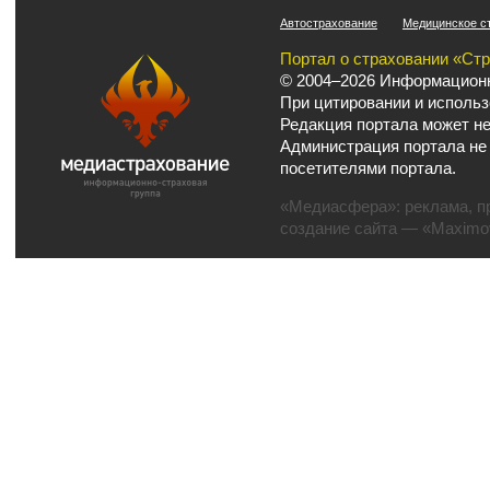
Автострахование
Медицинское с
Портал о страховании «Ст
© 2004–2026 Информационн
При цитировании и использ
Редакция портала может не
Администрация портала не
посетителями портала.
«Медиасфера»:
реклама
,
п
создание сайта
— «Maximov