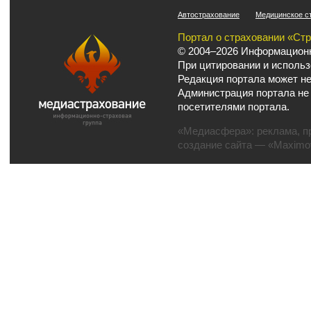
Автострахование
Медицинское с
Портал о страховании «Ст
© 2004–2026 Информационн
При цитировании и использ
Редакция портала может не
Администрация портала не
посетителями портала.
«Медиасфера»:
реклама
,
п
создание сайта
— «Maximov