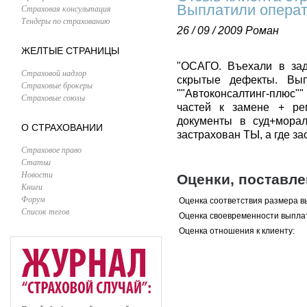
Выплатили операт
Страховая консультация
Тендеры по страхованию
26 / 09 / 2009
Роман
ЖЕЛТЫЕ СТРАНИЦЫ
"ОСАГО. Въехали в зад
Страховой надзор
скрытые дефекты. Вып
Страховые брокеры
""Автоконсалтинг-плюс"
Страховые союзы
частей к замене + р
документы в суд+морал
О СТРАХОВАНИИ
застрахован ТЫ, а где за
Страховое право
Статьи
Новости
Оценки, поставл
Книги
Форум
Оценка соответствия размера в
Список тегов
Оценка своевременности выпла
Оценка отношения к клиенту: