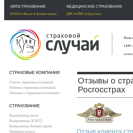
АВТОСТРАХОВАНИЕ
МЕДИЦИНСКОЕ СТРАХОВАНИЕ
ОСАГО
•
Каско
•
Зеленая карта
ДМС
•
ОМС
•
Туристов
Наш п
1109
с
кальк
СТРАХОВЫЕ КОМПАНИИ
Отзывы о стр
Список страховых компаний
Рейтинг страховых компаний
Росгосстрах
Отзывы о страховых компаниях
СТРАХОВАНИЕ
Калькулятор каско
Калькулятор ОСАГО
Калькулятор Зеленая карта
Отзыв клиента стр
Проверка полиса