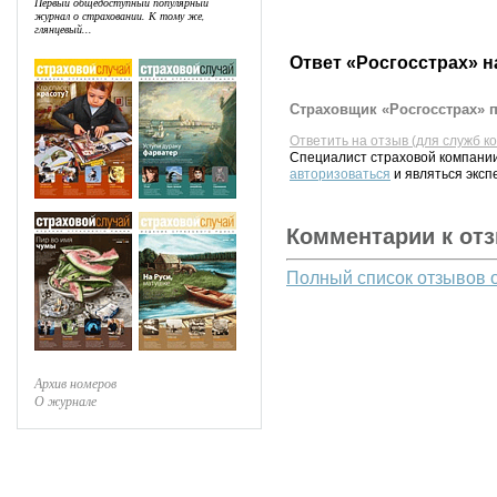
Первый общедоступный популярный
журнал о страховании. К тому же,
глянцевый...
Ответ «Росгосстрах» н
Страховщик «Росгосстрах» п
Ответить на отзыв (для служб к
Специалист страховой компании
авторизоваться
и являться эксп
Комментарии к от
Полный список отзывов 
Архив номеров
О журнале