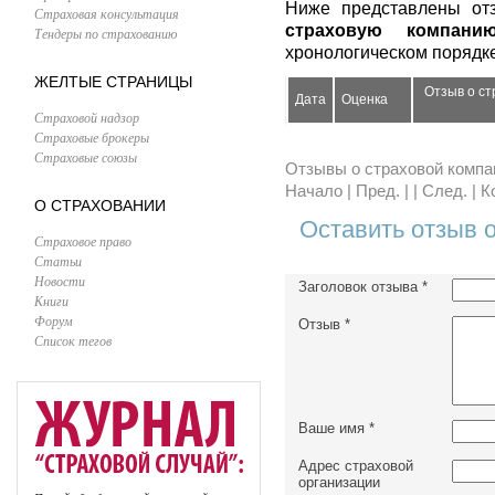
Ниже представлены от
Страховая консультация
страховую компани
Тендеры по страхованию
хронологическом порядке
ЖЕЛТЫЕ СТРАНИЦЫ
Отзыв о с
Дата
Оценка
Страховой надзор
Страховые брокеры
Страховые союзы
Отзывы о страховой компа
Начало | Пред. | | След. | 
О СТРАХОВАНИИ
Оставить отзыв 
Страховое право
Статьи
Новости
Заголовок отзыва
*
Книги
Форум
Отзыв
*
Список тегов
Ваше имя
*
Адрес страховой
организации