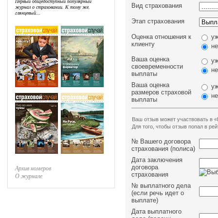
Первый общедоступный популярный
Вид страхования
журнал о страховании. К тому же,
глянцевый...
Этап страхования
Оценка отношения к
уж
клиенту
не
Ваша оценка
уж
своевременности
не
выплаты
Ваша оценка
уж
размеров страховой
не
выплаты
Ваш отзыв может участвовать в «
Для того, чтобы отзыв попал в р
№ Вашего договора
страхования (полиса)
Дата заключения
договора
Архив номеров
страхования
О журнале
№ выплатного дела
(если речь идет о
выплате)
Дата выплатного