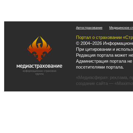
Автострахование
Медицинское с
Портал о страховании «Ст
© 2004–2026 Информационн
При цитировании и использ
Редакция портала может не
Администрация портала не
посетителями портала.
«Медиасфера»:
реклама
,
п
создание сайта
— «Maximov