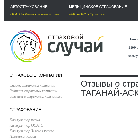
АВТОСТРАХОВАНИЕ
МЕДИЦИНСКОЕ СТРАХОВАНИЕ
ОСАГО
•
Каско
•
Зеленая карта
ДМС
•
ОМС
•
Туристов
Наш п
1109
с
кальк
СТРАХОВЫЕ КОМПАНИИ
Отзывы о стр
Список страховых компаний
Рейтинг страховых компаний
ТАГАНАЙ-АС
Отзывы о страховых компаниях
СТРАХОВАНИЕ
Калькулятор каско
Калькулятор ОСАГО
Калькулятор Зеленая карта
Проверка полиса