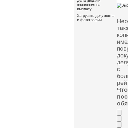
дела (подачи
заявления на
выплату
Загрузить документы
Нео
и фотографии
так
коп
им
пов
док
дел
с 
бол
рей
Чт
по
обя