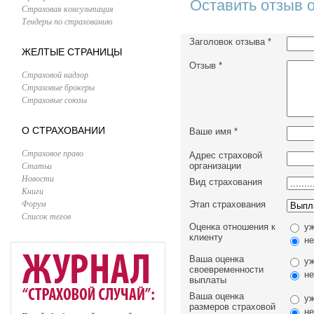
Оставить отзыв 
Страховая консультация
Тендеры по страхованию
Заголовок отзыва
*
ЖЕЛТЫЕ СТРАНИЦЫ
Отзыв
*
Страховой надзор
Страховые брокеры
Страховые союзы
О СТРАХОВАНИИ
Ваше имя
*
Страховое право
Адрес страховой
Статьи
организации
Новости
Вид страхования
Книги
Форум
Этап страхования
Список тегов
Оценка отношения к
уж
клиенту
не
Ваша оценка
уж
своевременности
не
выплаты
Ваша оценка
уж
размеров страховой
не