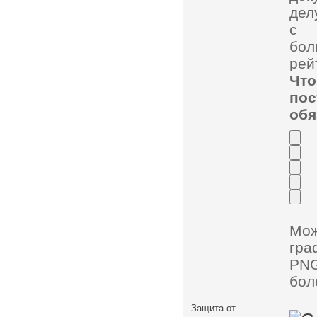
дел
с 
бол
рей
Чт
по
обя
Мо
гра
PNG
бол
Защита от