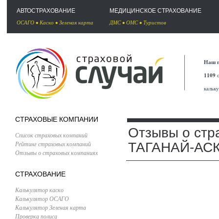
АВТОСТРАХОВАНИЕ
МЕДИЦИНСКОЕ СТРАХОВАНИЕ
ОСАГО
•
Каско
•
Зеленая карта
ДМС
•
ОМС
•
Туристов
Наш п
1109
с
кальк
СТРАХОВЫЕ КОМПАНИИ
Отзывы о стр
Список страховых компаний
Рейтинг страховых компаний
ТАГАНАЙ-АС
Отзывы о страховых компаниях
СТРАХОВАНИЕ
Калькулятор каско
Калькулятор ОСАГО
Калькулятор Зеленая карта
Проверка полиса