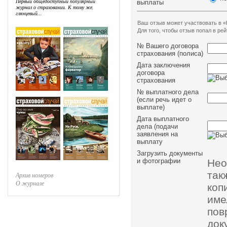
Первый общедоступный популярный
выплаты
журнал о страховании. К тому же,
глянцевый...
Ваш отзыв может участвовать в «
Для того, чтобы отзыв попал в р
№ Вашего договора
страхования (полиса)
Дата заключения
договора
страхования
№ выплатного дела
(если речь идет о
выплате)
Дата выплатного
дела (подачи
заявления на
выплату
Загрузить документы
Нео
и фотографии
так
Архив номеров
О журнале
коп
им
пов
док