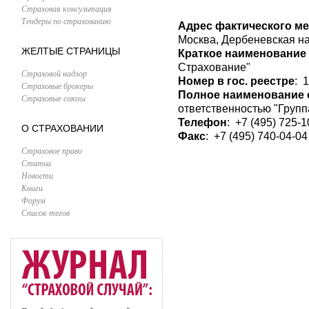
Страховая консультация
Тендеры по страхованию
Адрес фактического м
Москва, Дербеневская наб.
ЖЕЛТЫЕ СТРАНИЦЫ
Краткое наименование
Страхование"
Страховой надзор
Номер в гос. реестре
: 
Страховые брокеры
Полное наименование 
Страховые союзы
ответственностью "Груп
Телефон
: +7 (495) 725-1
О СТРАХОВАНИИ
Факс
: +7 (495) 740-04-04
Страховое право
Статьи
Новости
Книги
Форум
Список тегов