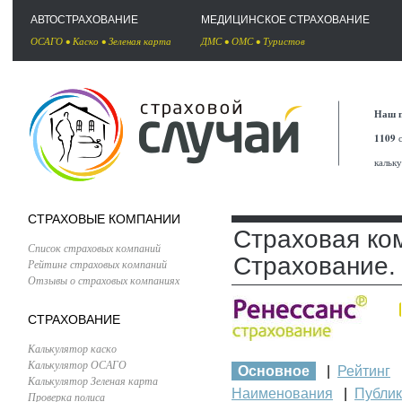
АВТОСТРАХОВАНИЕ
МЕДИЦИНСКОЕ СТРАХОВАНИЕ
ОСАГО
•
Каско
•
Зеленая карта
ДМС
•
ОМС
•
Туристов
Наш п
1109
с
кальк
СТРАХОВЫЕ КОМПАНИИ
Страховая ко
Список страховых компаний
Страхование.
Рейтинг страховых компаний
Отзывы о страховых компаниях
СТРАХОВАНИЕ
Калькулятор каско
Калькулятор ОСАГО
Основное
|
Рейтинг
Калькулятор Зеленая карта
Наименования
|
Публи
Проверка полиса