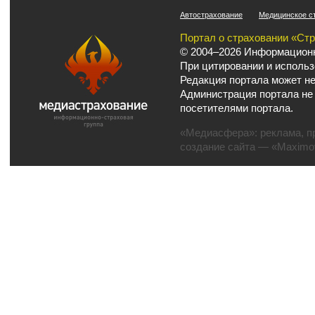
Автострахование
Медицинское с
Портал о страховании «Ст
© 2004–2026 Информационн
При цитировании и использ
Редакция портала может не
Администрация портала не
посетителями портала.
«Медиасфера»:
реклама
,
п
создание сайта
— «Maximov