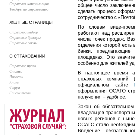
Страховая консультация
общее число заключенн
Тендеры по страхованию
сделать процесс оформ
сотрудничество с «Почто
ЖЕЛТЫЕ СТРАНИЦЫ
По словам вице-прем
Страховой надзор
работают над расширен
Страховые брокеры
числа точек продаж. Ва
Страховые союзы
отделения которой есть 
банки, предлагающи
О СТРАХОВАНИИ
площадках. Это значите
особенно для жителей у
Страховое право
Статьи
В настоящее время а
Новости
страховых компаний
Книги
официальном сайте
Форум
оформления ОСАГО стра
Список тегов
получения – удобнее.
Закон об обязательном
владельцев транспортны
новых регионов с ныне
ОСАГО стало необходим
Введение обязательн