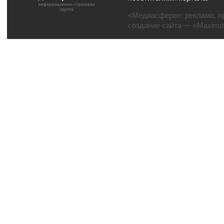
«Медиасфера»:
реклама
,
п
создание сайта
— «Maximov