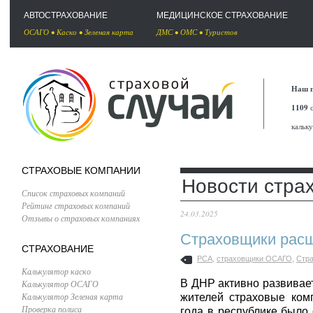
АВТОСТРАХОВАНИЕ
МЕДИЦИНСКОЕ СТРАХОВАНИЕ
ОСАГО
•
Каско
•
Зеленая карта
ДМС
•
ОМС
•
Туристов
Наш п
1109
с
кальк
СТРАХОВЫЕ КОМПАНИИ
Новости стра
Список страховых компаний
Рейтинг страховых компаний
24.03.2025
Отзывы о страховых компаниях
Страховщики расш
СТРАХОВАНИЕ
РСА
,
страховщики ОСАГО
,
Стра
Калькулятор каско
В ДНР активно развивает
Калькулятор ОСАГО
Калькулятор Зеленая карта
жителей страховые ком
Проверка полиса
года в республике было