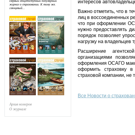
Первый общедоступный популярный
интересов автовладельц
журнал о страховании. К тому же,
глянцевый...
Важно отметить, что в те
лиц в воссоединенных ре
что при оформлении ОСА
нужно предоставлять ди
порядок позволяет упрос
нагрузку на владельцев 
Расширение агентск
организациями позволя
оформления ОСАГО макс
оформить страховку в
страховой компании, не 
Все Новости о страхова
Архив номеров
О журнале