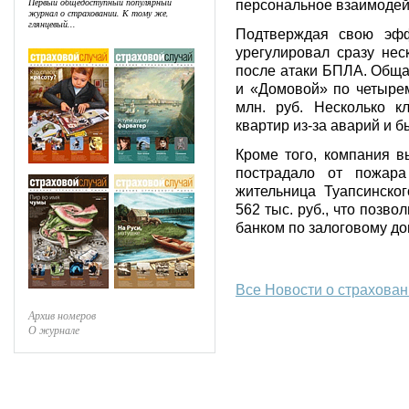
Первый общедоступный популярный
персональное взаимодей
журнал о страховании. К тому же,
глянцевый...
Подтверждая свою эфф
урегулировал сразу нес
после атаки БПЛА. Обща
и «Домовой» по четыре
млн. руб. Несколько к
квартир из-за аварий и 
Кроме того, компания в
пострадало от пожара
жительница Туапсинско
562 тыс. руб., что позв
банком по залоговому д
Все Новости о страхова
Архив номеров
О журнале