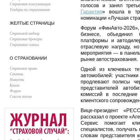
Страховая консультация
голосов и занял треть
Тендеры по страхованию
Гарантия
» вошла в тр
номинации «Лучшая стра
ЖЕЛТЫЕ СТРАНИЦЫ
Форум «ФинАвто-2026»
Страховой надзор
бизнесе, объединил 
Страховые брокеры
платформы и автодилер
Страховые союзы
отраслевую награду, н
мероприятия — в панель
О СТРАХОВАНИИ
рынке автострахования.
Страховое право
Одной из ключевых те
Статьи
автомобилей: участники
Новости
продлевают полисы че
Книги
представителей автоб
Форум
комиссий в последние 
Список тегов
клиентского сопровожден
Вице-президент «РЕСО
рассказал о проекте «Аге
Сервис помогает кли
специалистов, получать
словам представителя 