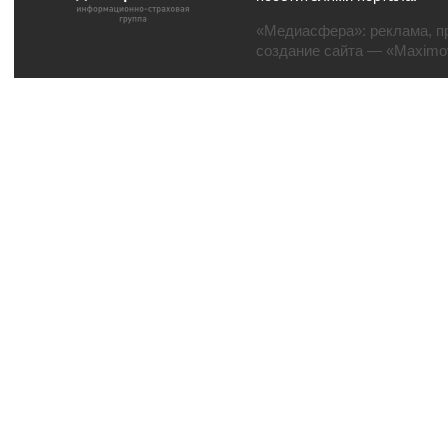
«Медиасфера»:
реклама
,
п
создание сайта
— «Maximov