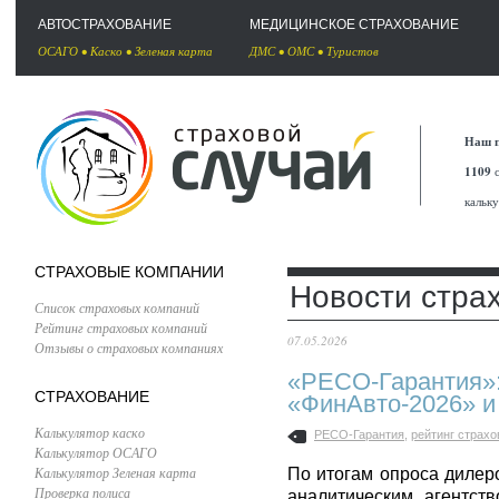
АВТОСТРАХОВАНИЕ
МЕДИЦИНСКОЕ СТРАХОВАНИЕ
ОСАГО
•
Каско
•
Зеленая карта
ДМС
•
ОМС
•
Туристов
Наш п
1109
с
кальк
СТРАХОВЫЕ КОМПАНИИ
Новости стра
Список страховых компаний
Рейтинг страховых компаний
07.05.2026
Отзывы о страховых компаниях
«РЕСО-Гарантия»:
СТРАХОВАНИЕ
«ФинАвто-2026» и
Калькулятор каско
РЕСО-Гарантия
,
рейтинг страх
Калькулятор ОСАГО
Калькулятор Зеленая карта
По итогам опроса дилеро
Проверка полиса
аналитическим агентст