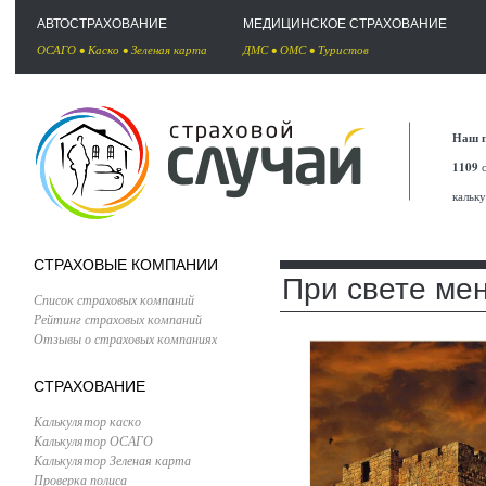
АВТОСТРАХОВАНИЕ
МЕДИЦИНСКОЕ СТРАХОВАНИЕ
ОСАГО
•
Каско
•
Зеленая карта
ДМС
•
ОМС
•
Туристов
Наш п
1109
с
кальк
СТРАХОВЫЕ КОМПАНИИ
При свете ме
Список страховых компаний
Рейтинг страховых компаний
Отзывы о страховых компаниях
СТРАХОВАНИЕ
Калькулятор каско
Калькулятор ОСАГО
Калькулятор Зеленая карта
Проверка полиса