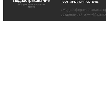
посетителями портала.
«Медиасфера»:
реклама
,
п
создание сайта
— «Maximov