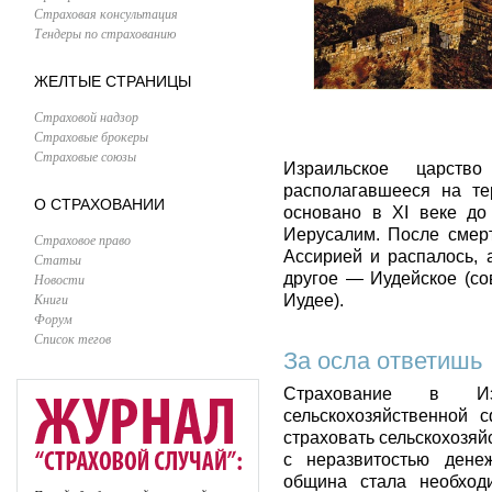
Страховая консультация
Тендеры по страхованию
ЖЕЛТЫЕ СТРАНИЦЫ
Страховой надзор
Страховые брокеры
Страховые союзы
Израильское царств
располагавшееся на т
О СТРАХОВАНИИ
основано в XI веке до
Иерусалим. После смер
Страховое право
Ассирией и распалось, 
Статьи
другое — Иудейское (со
Новости
Книги
Иудее).
Форум
Список тегов
За осла ответишь
Страхование в Из
сельскохозяйственной
страховать сельскохозяй
с неразвитостью дене
община стала необход