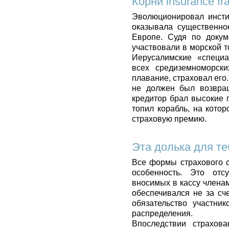
Корни insurance fr
Эволюционировал инстит
оказывала существенно
Европе. Судя по докум
участвовали в морской т
Иерусалимские «специа
всех средиземноморски
плавание, страховал его.
не должен был возвращ
кредитор брал высокие 
топил корабль, на котор
страховую премию.
Эта долька для те
Все формы страхового 
особенность. Это отс
вносимых в кассу члена
обеспечивался не за сч
обязательство участни
распределения.
Впоследствии страхов