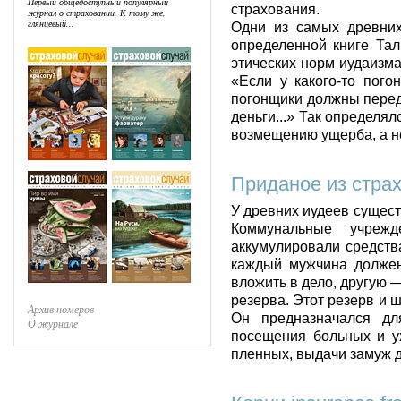
Первый общедоступный популярный
страхования.
журнал о страховании. К тому же,
глянцевый...
Одни из самых древних
определенной книге Та
этических норм иудаизма,
«Если у какого-то пого
погонщики должны переда
деньги...» Так определя
возмещению ущерба, а н
Приданое из стра
У древних иудеев сущес
Коммунальные учрежд
аккумулировали средств
каждый мужчина должен 
вложить в дело, другую 
резерва. Этот резерв и
Архив номеров
Он предназначался дл
О журнале
посещения больных и у
пленных, выдачи замуж 