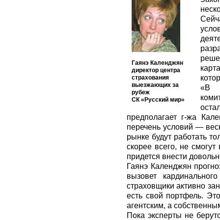
неск
Сейч
усло
деят
разр
реше
Гаянэ Календжян
карт
директор центра
кото
страхования
выезжающих за
«В 
рубеж
коми
СК «Русский мир»
оста
предполагает г-жа Кал
перечень условий — вес
рынке будут работать то
скорее всего, не смогут
придется внести довольн
Гаянэ Календжян прогноз
вызовет кардинальног
страховщики активно зан
есть свой портфель. Эт
агентским, а собственны
Пока эксперты не берут