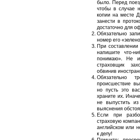
было. Перед поез
чтобы в случае н
копии на месте Д
занести в прото
достаточно для о
Обязательно зап
номер его «зелено
При составлении 
напишите что-н
понимаю». Не и
страховщик зах
обвинив иностранц
Обязательно т
происшествие вы
но пусть это ва
храните их. Инач
не выпустить из
выяснения обстоя
Если при разбо
страховую компан
английском или 
к делу!
Помните: просро