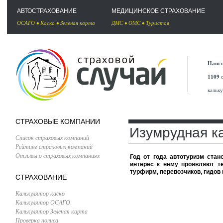
АВТОСТРАХОВАНИЕ
МЕДИЦИНСКОЕ СТРАХОВАНИЕ
ОСАГО
•
Каско
•
Зеленая карта
ДМС
•
ОМС
•
Туристов
Наш п
1109
с
кальк
СТРАХОВЫЕ КОМПАНИИ
Изумрудная к
Список страховых компаний
Рейтинг страховых компаний
Отзывы о страховых компаниях
Год от года автотуризм ста
интерес к нему проявляют те
турфирм, перевозчиков, гидов
СТРАХОВАНИЕ
Калькулятор каско
Калькулятор ОСАГО
Калькулятор Зеленая карта
Проверка полиса