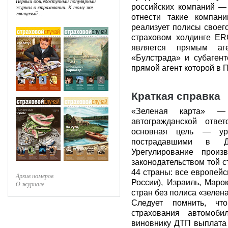
Первый общедоступный популярный
российских компаний —
журнал о страховании. К тому же,
глянцевый...
отнести такие компан
реализует полисы своег
страховом холдинге ER
является прямым аг
«Булстрада» и субаген
прямой агент которой в 
Краткая справка
«Зеленая карта» — 
автогражданской отве
основная цель — уре
пострадавшими в Д
Урегулирование произ
законодательством той с
44 страны: все европейс
Архив номеров
России), Израиль, Маро
О журнале
стран без полиса «зелен
Следует помнить, чт
страхования автомоби
виновнику ДТП выплата