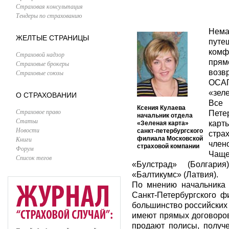
Страховая консультация
Тендеры по страхованию
Нема
ЖЕЛТЫЕ СТРАНИЦЫ
путе
комф
Страховой надзор
пря
Страховые брокеры
возв
Страховые союзы
ОСАГ
«зеле
О СТРАХОВАНИИ
Все
Ксения Кулаева
Страховое право
Пете
начальник отдела
Статьи
карт
«Зеленая карта»
Новости
санкт-петербургского
стра
Книги
филиала Московской
член
страховой компании
Форум
Чаще
Список тегов
«Булстрад» (Болгар
«Балтикумс» (Латвия).
По мнению начальника 
Санкт-Петербургского 
большинство российских 
имеют прямых договоров
продают полисы, получе