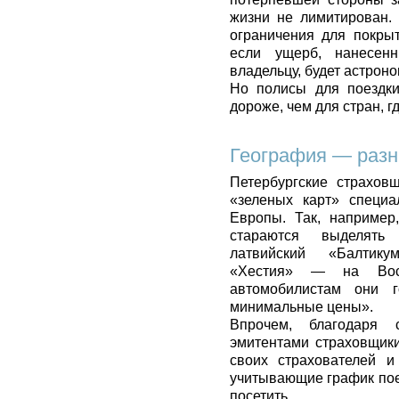
жизни не лимитирован.
ограничения для покры
если ущерб, нанесен
владельцу, будет астрон
Но полисы для поездки
дороже, чем для стран, 
География — разн
Петербургские страхов
«зеленых карт» специа
Европы. Так, например
стараются выделять 
латвийский «Балтику
«Хестия» — на Вост
автомобилистам они 
минимальные цены».
Впрочем, благодаря 
эмитентами страховщик
своих страхователей и
учитывающие график поез
посетить.