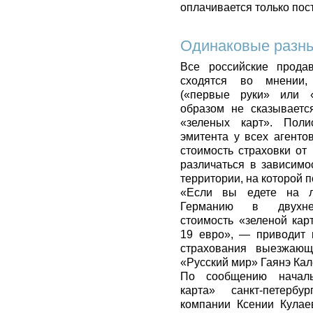
оплачивается только пос
Одинаковые разн
Все российские прода
сходятся во мнени
(«первые руки» или 
образом не сказывает
«зеленых карт». Пол
эмитента у всех агенто
стоимость страховки от
различаться в зависим
территории, на которой п
«Если вы едете на л
Германию в двухнед
стоимость «зеленой кар
19 евро», — приводит 
страхования выезжаю
«Русский мир» Гаянэ Ка
По сообщению началь
карта» санкт-петербу
компании Ксении Кулае