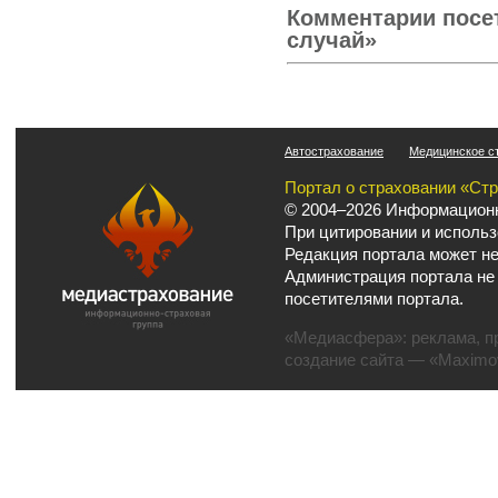
Комментарии посе
случай»
Автострахование
Медицинское с
Портал о страховании «Ст
© 2004–2026 Информационн
При цитировании и использ
Редакция портала может не
Администрация портала не
посетителями портала.
«Медиасфера»:
реклама
,
п
создание сайта
— «Maximov