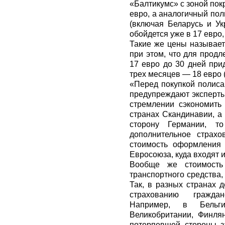
«Балтикумс» с зоной пок
евро, а аналогичный по
(включая Беларусь и У
обойдется уже в 17 евро,
Такие же цены называет
при этом, что для прод
17 евро до 30 дней при
трех месяцев — 18 евро (
«Перед покупкой полиса
предупреждают эксперты
стремлении сэкономить
странах Скандинавии, а
сторону Германии, т
дополнительное страхо
стоимость оформления 
Евросоюза, куда входят 
Вообще же стоимость 
транспортного средства,
Так, в разных странах 
страхованию граждан
Например, в Бельги
Великобритании, Финля
потерпевшей стороны з