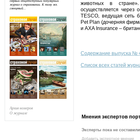
Первый общедоступный популярный
животных в стране»
журнал о страховании. К тому же,
глянцевый...
осуществляется через 
TESCO, ведущая сеть ба
Pet Plan (дочерняя фирма 
и AXA Insurance – брита
Содержание выпуска № 4
Список всех статей журн
Архив номеров
О журнале
Мнения экспертов пор
Эксперты пока не составили
Добавить экспертное мнение