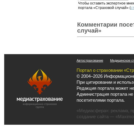
Чтобы оставить экспертное мн
портала «Страховой случай» (
с
Комментарии посе
случай»
Автострахование
Медицинское с
Портал о страховании «Ст
© 2004–2026 Информационн
При цитировании и использ
Редакция портала может не
Администрация портала не
посетителями портала.
«Медиасфера»:
реклама
,
п
создание сайта
— «Maximov