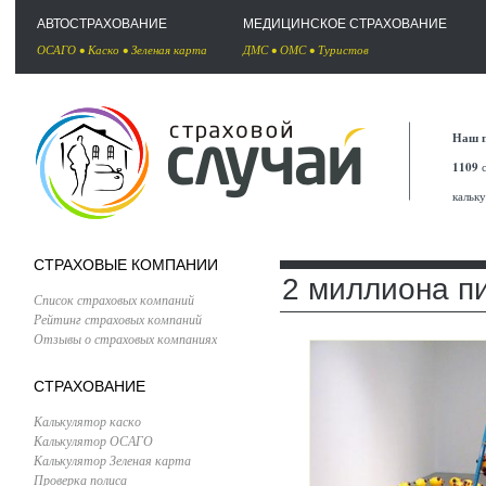
АВТОСТРАХОВАНИЕ
МЕДИЦИНСКОЕ СТРАХОВАНИЕ
ОСАГО
•
Каско
•
Зеленая карта
ДМС
•
ОМС
•
Туристов
Наш п
1109
с
кальк
СТРАХОВЫЕ КОМПАНИИ
2 миллиона п
Список страховых компаний
Рейтинг страховых компаний
Отзывы о страховых компаниях
СТРАХОВАНИЕ
Калькулятор каско
Калькулятор ОСАГО
Калькулятор Зеленая карта
Проверка полиса