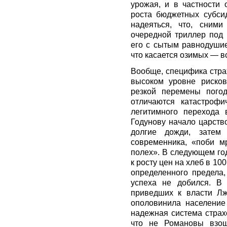
урожая, и в частности 
роста бюджетных субсид
надеяться, что, сним
очередной триллер под
его с сытым равнодушие
что касается озимых — вс
Вообще, специфика стра
высоком уровне рисков
резкой перемены пого
отличаются катастрофи
легитимного перехода 
Годунову начало царств
долгие дожди, затем
современника, «поби м
полех». В следующем год
к росту цен на хлеб в 1
определенного предела,
успеха не добился. В 
приведших к власти Лж
ополовинила население 
надежная система страх
что не Романовы взош