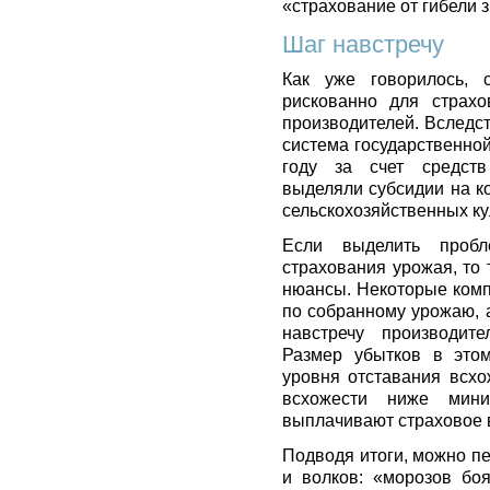
«страхование от гибели 
Шаг навстречу
Как уже говорилось, с
рискованно для страхо
производителей. Вследст
система государственно
году за счет средств
выделяли субсидии на к
сельскохозяйственных ку
Если выделить проб
страхования урожая, то 
нюансы. Некоторые комп
по собранному урожаю, 
навстречу производит
Размер убытков в этом
уровня отставания всхо
всхожести ниже мини
выплачивают страховое 
Подводя итоги, можно п
и волков: «морозов бо