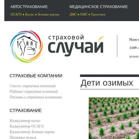
АВТОСТРАХОВАНИЕ
МЕДИЦИНСКОЕ СТРАХОВАНИЕ
ОСАГО
•
Каско
•
Зеленая карта
ДМС
•
ОМС
•
Туристов
Наш п
1109
с
кальк
СТРАХОВЫЕ КОМПАНИИ
Дети озимых
Список страховых компаний
Рейтинг страховых компаний
Отзывы о страховых компаниях
СТРАХОВАНИЕ
Калькулятор каско
Калькулятор ОСАГО
Калькулятор Зеленая карта
Проверка полиса