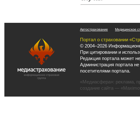
Автострахование
Медицинское с
Портал о страховании «Ст
© 2004–2026 Информационн
При цитировании и использ
Редакция портала может не
Администрация портала не
посетителями портала.
«Медиасфера»:
реклама
,
п
создание сайта
— «Maximov