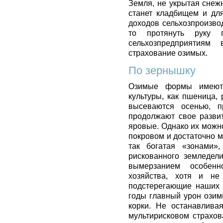
Земля, не укрытая снеж
станет кладбищем и дл
доходов сельхозпроизво
то протянуть руку
сельхозпредприятиям
страхование озимых.
По зернышку
Озимые формы имеют 
культуры, как пшеница, 
высеваются осенью, п
продолжают свое разви
яровые. Однако их можн
покровом и достаточно м
так богатая «зонами»
рискованного земледел
вымерзанием особенн
хозяйства, хотя и не
подстерегающие наших 
годы главный урон озим
корки. Не останавлива
мультирисковом страхов