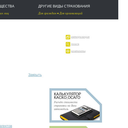
УЩЕСТВА
ДРУГИЕ ВИДЫ СТРАХОВАНИЯ
их лиц
Для граждан
•
Для организаций
авторизация
поиск
контакты
Закрыть
КАЛЬКУЛЯТОР
КАСКО,ОСАГО
Расчёт стоимости
страховки на Ваш
автомобиль
агентов