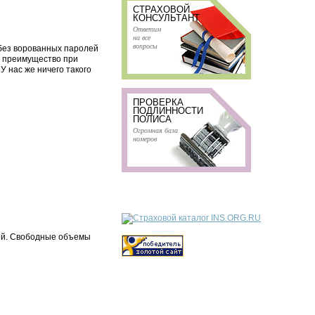
СТРАХОВОЙ
КОНСУЛЬТАНТ
Ответим
на все
вопросы
 без ворованных паролей
е преимущество при
У нас же ничего такого
ПРОВЕРКА
ПОДЛИННОСТИ
ПОЛИСА
Огромная база
номеров
лей. Свободные объемы