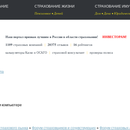
АНИЕ
СТРАХОВАНИЕ ЖИЗНИ
СТРАХОВАНИЕ ИМ
Пенсионное
•
Детей
Дом
•
Дача
•
Юридическ
Наш портал признан лучшим в России в области страхования!
ИНВЕСТОРАМ!
1109
страховых компаний
|
20375
отзывов
|
16
рейтингов
калькуляторы Каско
и
ОСАГО
|
страховой консультант
|
проверка полиса
ла
м компьютере
страхового рынка
»
Форум страховщиков и сочувствующих
»
Форум страховых 