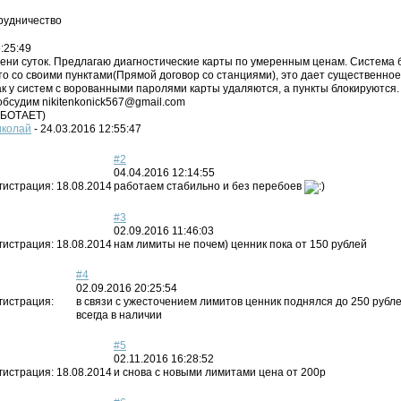
рудничество
:25:49
ени суток. Предлагаю диагностические карты по умеренным ценам. Система
сто со своими пунктами(Прямой договор со станциями), это дает существенно
как у систем с ворованными паролями карты удаляются, а пункты блокируются. 
обсудим nikitenkonick567@gmail.com
БОТАЕТ)
колай
-
24.03.2016 12:55:47
#2
04.04.2016 12:14:55
гистрация:
18.08.2014
работаем стабильно и без перебоев
#3
02.09.2016 11:46:03
гистрация:
18.08.2014
нам лимиты не почем) ценник пока от 150 рублей
#4
02.09.2016 20:25:54
гистрация:
в связи с ужесточением лимитов ценник поднялся до 250 руб
всегда в наличии
#5
02.11.2016 16:28:52
гистрация:
18.08.2014
и снова с новыми лимитами цена от 200р