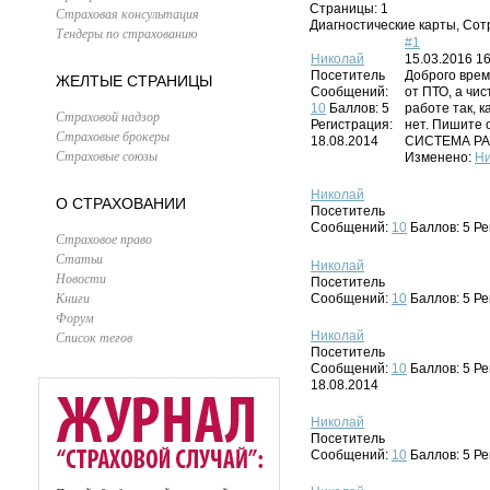
Страницы:
1
Страховая консультация
Диагностические карты, Сот
Тендеры по страхованию
#1
Николай
15.03.2016 16
Посетитель
Доброго врем
ЖЕЛТЫЕ СТРАНИЦЫ
Сообщений:
от ПТО, а чи
10
Баллов:
5
работе так, 
Страховой надзор
Регистрация:
нет. Пишите 
Страховые брокеры
18.08.2014
СИСТЕМА РА
Страховые союзы
Изменено:
Ни
Николай
О СТРАХОВАНИИ
Посетитель
Сообщений:
10
Баллов:
5
Ре
Страховое право
Статьи
Николай
Новости
Посетитель
Книги
Сообщений:
10
Баллов:
5
Ре
Форум
Список тегов
Николай
Посетитель
Сообщений:
10
Баллов:
5
Ре
18.08.2014
Николай
Посетитель
Сообщений:
10
Баллов:
5
Ре