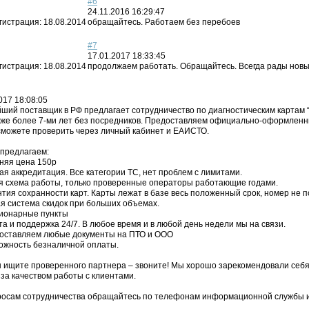
#6
24.11.2016 16:29:47
гистрация:
18.08.2014
обращайтесь. Работаем без перебоев
#7
17.01.2017 18:33:45
гистрация:
18.08.2014
продолжаем работать. Обращайтесь. Всегда рады нов
017 18:08:05
ший поставщик в РФ предлагает сотрудничество по диагностическим картам 
уже более 7-ми лет без посредников. Предоставляем официально-оформленн
 сможете проверить через личный кабинет и ЕАИСТО.
 предлагаем:
дняя цена 150р
ая аккредитация. Все категории ТС, нет проблем с лимитами.
ая схема работы, только проверенные операторы работающие годами.
нтия сохранности карт. Карты лежат в базе весь положенный срок, номер не 
ая система скидок при больших объемах.
ционарные пункты
та и поддержка 24/7. В любое время и в любой день недели мы на связи.
доставляем любые документы на ПТО и ООО
можность безналичной оплаты.
ы ищите проверенного партнера – звоните! Мы хорошо зарекомендовали себя
за качеством работы с клиентами.
росам сотрудничества обращайтесь по телефонам информационной службы и