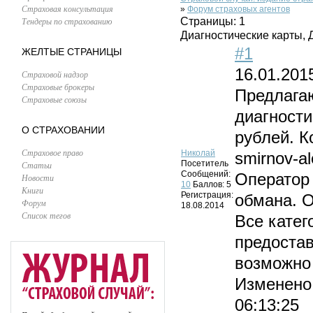
Страховая консультация
»
Форум страховых агентов
Тендеры по страхованию
Страницы:
1
Диагностические карты, 
#1
ЖЕЛТЫЕ СТРАНИЦЫ
16.01.201
Страховой надзор
Страховые брокеры
Предлагаю
Страховые союзы
диагности
О СТРАХОВАНИИ
рублей. К
Страховое право
Николай
smirnov-a
Посетитель
Статьи
Сообщений:
Оператор
Новости
10
Баллов:
5
Книги
Регистрация:
обмана. 
Форум
18.08.2014
Список тегов
Все катег
предоста
возможно
Изменено
06:13:25