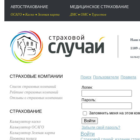
АВТОСТРАХОВАНИЕ
МЕДИЦИНСКОЕ СТРАХОВАНИЕ
ОСАГО
•
Каско
•
Зеленая карта
ДМС
•
ОМС
•
Туристов
Наш п
1109
с
кальк
СТРАХОВЫЕ КОМПАНИИ
Поиск
Пользователи
Правила
Список страховых компаний
Логин:
Рейтинг страховых компаний
Отзывы о страховых компаниях
Пароль:
СТРАХОВАНИЕ
Запомнить меня на этом ко
Калькулятор каско
Калькулятор ОСАГО
Забыли свой пароль?
Калькулятор Зеленая карта
Войти
Проверка полиса
Страховой случай: издание стра