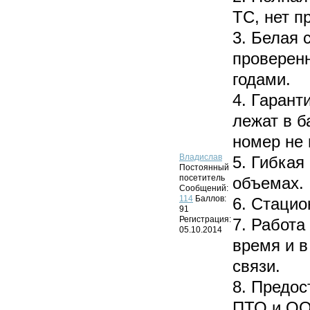
ТС, нет п
3. Белая 
проверен
годами.
4. Гарант
лежат в б
номер не
Владислав
5. Гибкая
Постоянный
посетитель
объемах.
Сообщений:
114
Баллов:
6. Стаци
91
Регистрация:
7. Работа
05.10.2014
время и в
связи.
8. Предо
ПТО и О