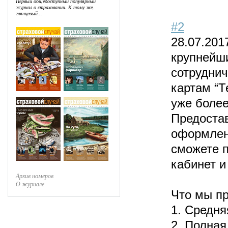
Первый общедоступный популярный
журнал о страховании. К тому же,
глянцевый...
#2
28.07.201
крупнейш
сотруднич
картам “Т
уже более
Предоста
оформлен
сможете 
кабинет 
Архив номеров
О журнале
Что мы п
1. Средня
2. Полная