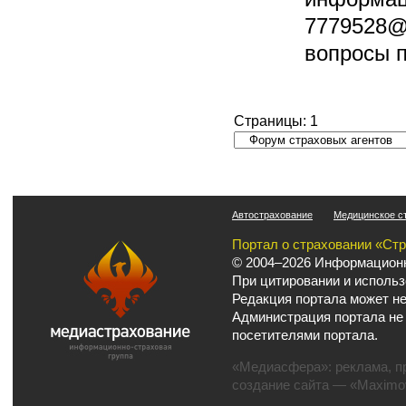
7779528@m
вопросы п
Страницы:
1
Автострахование
Медицинское с
Портал о страховании «Ст
© 2004–2026 Информационн
При цитировании и использ
Редакция портала может не
Администрация портала не
посетителями портала.
«Медиасфера»:
реклама
,
п
создание сайта
— «Maximov