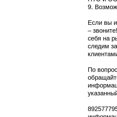
9. Возмож
Если вы и
– звонит
себя на р
следим за
клиентам
По вопро
обращайт
информац
указанный
892577795
информац