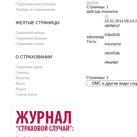
форум
Страховая консультация
Страницы:
1
Тендеры по страхованию
qwfc1pp insurance
#1
15.01.2014 09:14:
ЖЕЛТЫЕ СТРАНИЦЫ
akk9pry2
Страховой надзор
h3bxl545
eduzwsqp
Страховые брокеры
Гость
Страховые союзы
insurance
vdon5xte
О СТРАХОВАНИИ
i4kantpf
Страховое право
Статьи
Новости
Страницы:
1
Книги
Форум
Список тегов