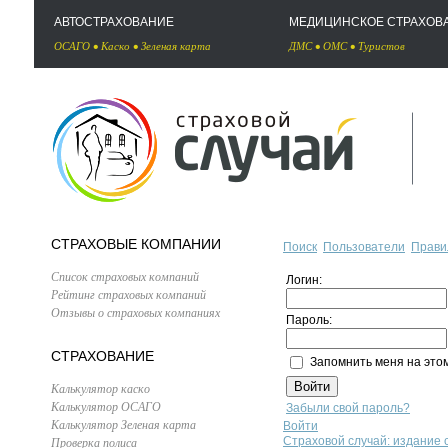
АВТОСТРАХОВАНИЕ
МЕДИЦИНСКОЕ СТРАХОВ
ОСАГО
•
Каско
•
Зеленая карта
ДМС
•
ОМС
•
Туристов
СТРАХОВЫЕ КОМПАНИИ
Поиск
Пользователи
Прави
Список страховых компаний
Логин:
Рейтинг страховых компаний
Отзывы о страховых компаниях
Пароль:
СТРАХОВАНИЕ
Запомнить меня на это
Калькулятор каско
Калькулятор ОСАГО
Забыли свой пароль?
Калькулятор Зеленая карта
Войти
Проверка полиса
Страховой случай: издание 