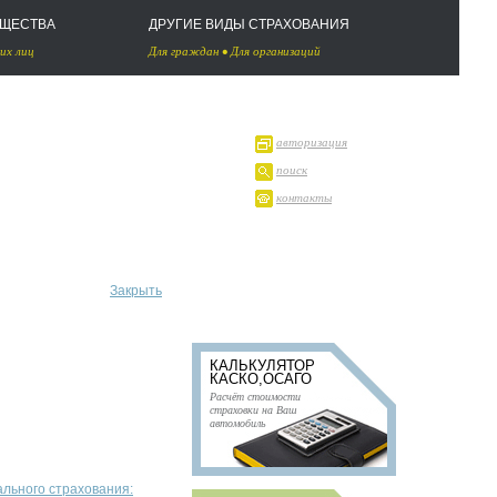
УЩЕСТВА
ДРУГИЕ ВИДЫ СТРАХОВАНИЯ
их лиц
Для граждан
•
Для организаций
авторизация
поиск
контакты
Закрыть
КАЛЬКУЛЯТОР
КАСКО,ОСАГО
Расчёт стоимости
страховки на Ваш
автомобиль
ального страхования: