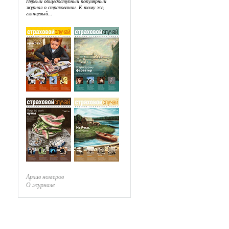
Первый общедоступный популярный
журнал о страховании. К тому же,
глянцевый...
Архив номеров
О журнале