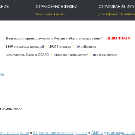
АНИЕ
СТРАХОВАНИЕ ЖИЗНИ
СТРАХОВАНИЕ ИМ
Пенсионное
•
Детей
Дом
•
Дача
•
Юридическ
Наш портал признан лучшим в России в области страхования!
ИНВЕСТОРАМ!
1109
страховых компаний
|
20375
отзывов
|
16
рейтингов
калькуляторы Каско
и
ОСАГО
|
страховой консультант
|
проверка полиса
ла
м компьютере
страхового рынка
»
Страхование жизни и здоровья
»
ОМС и другие виды соци