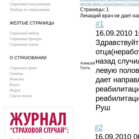
Страховая консультация
другие виды социального страхо
Тендеры по страхованию
Страницы:
1
Лечащий врач не дает н
#1
ЖЕЛТЫЕ СТРАНИЦЫ
16.09.2010 1
Страховой надзор
Страховые брокеры
Здравствуйт
Страховые союзы
отца(нераб
О СТРАХОВАНИИ
назад случи
Алексей
Страховое право
Гость
левую полов
Статьи
дает направ
Новости
Книги
реабилитаци
Форум
Список тегов
реабилитаци
Руш
#2
16.09.2010 0