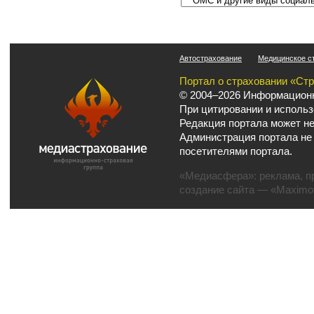
Автострахование
Медицинское с
Портал о страховании «Ст
© 2004–2026 Информационн
При цитировании и использ
Редакция портала может не
Администрация портала не
посетителями портала.
«Медиасфера»:
реклама
,
п
создание сайта
— «Maximov