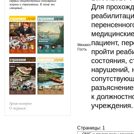
Первый общедоступный популярный
журнал о страховании. К тому же,
Для прохожд
глянцевый...
реабилитаци
перенсенног
медицинские
пациент, пе
Михаил
Гость
пройти реаб
состояния, 
нарушений, 
сопутствующ
разъяснение
к должностн
Архив номеров
учреждения.
О журнале
Страницы:
1