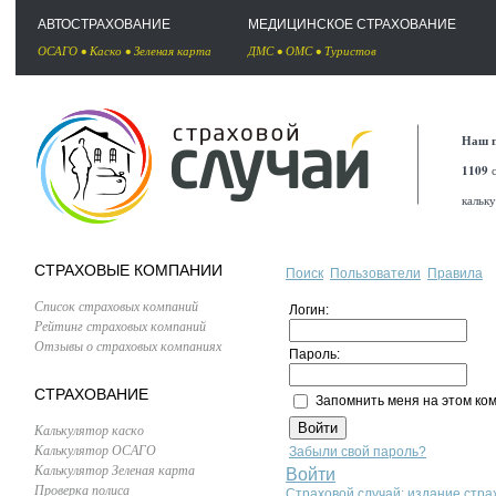
АВТОСТРАХОВАНИЕ
МЕДИЦИНСКОЕ СТРАХОВАНИЕ
ОСАГО
•
Каско
•
Зеленая карта
ДМС
•
ОМС
•
Туристов
Наш п
1109
с
кальк
СТРАХОВЫЕ КОМПАНИИ
Поиск
Пользователи
Правила
Список страховых компаний
Логин:
Рейтинг страховых компаний
Отзывы о страховых компаниях
Пароль:
СТРАХОВАНИЕ
Запомнить меня на этом ко
Калькулятор каско
Калькулятор ОСАГО
Забыли свой пароль?
Калькулятор Зеленая карта
Войти
Проверка полиса
Страховой случай: издание стра