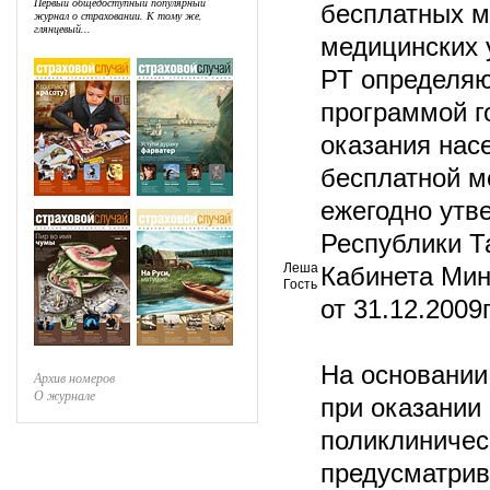
Первый общедоступный популярный
бесплатных м
журнал о страховании. К тому же,
глянцевый...
медицинских 
РТ определяю
программой г
оказания нас
бесплатной м
ежегодно утв
Республики Т
Леша
Кабинета Мин
Гость
от 31.12.2009
На основании
Архив номеров
О журнале
при оказании
поликлиниче
предусматрив