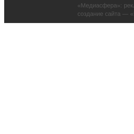
«Медиасфера»:
рек
создание сайта
— «M