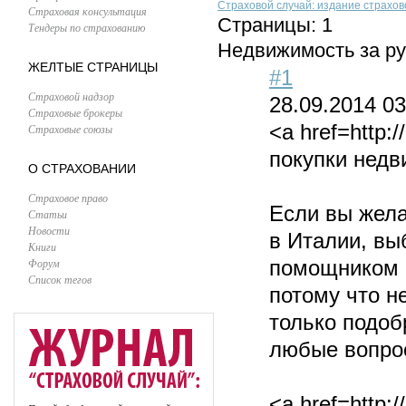
Страховой случай: издание страхов
Страховая консультация
Страницы:
1
Тендеры по страхованию
Недвижимость за р
ЖЕЛТЫЕ СТРАНИЦЫ
#1
Страховой надзор
28.09.2014 03
Страховые брокеры
<a href=http:
Страховые союзы
покупки недв
О СТРАХОВАНИИ
Страховое право
Если вы жела
Статьи
Новости
в Италии, вы
Книги
Форум
помощником в
Список тегов
потому что не
только подоб
любые вопрос
<a href=http:/