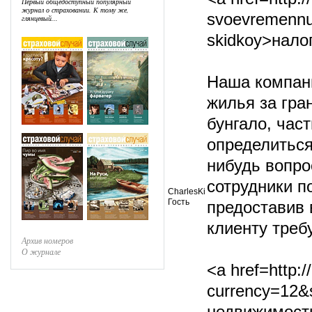
Первый общедоступный популярный
журнал о страховании. К тому же,
svoevremennuy
глянцевый...
skidkoy>нало
Наша компан
жилья за гра
бунгало, час
определиться
нибудь вопр
сотрудники п
CharlesKi
Гость
предоставив
клиенту треб
Архив номеров
О журнале
<a href=http:
currency=12&s