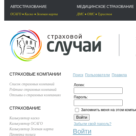
АВТОСТРАХОВАНИЕ
МЕДИЦИНСКОЕ СТРАХОВАНИЕ
ОСАГО
•
Каско
•
Зеленая карта
ДМС
•
ОМС
•
Туристов
СТРАХОВЫЕ КОМПАНИИ
Поиск
Пользователи
Правила
Список страховых компаний
Логин:
Рейтинг страховых компаний
Отзывы о страховых компаниях
Пароль:
СТРАХОВАНИЕ
Запомнить меня на этом компь
Калькулятор каско
Калькулятор ОСАГО
Забыли свой пароль?
Калькулятор Зеленая карта
Войти
Проверка полиса