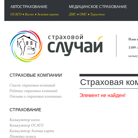
АВТОСТРАХОВАНИЕ
МЕДИЦИНСКОЕ СТРАХОВАНИЕ
ОСАГО
•
Каско
•
Зеленая карта
ДМС
•
ОМС
•
Туристов
Наш п
1109
с
кальк
СТРАХОВЫЕ КОМПАНИИ
Страховая ком
Список страховых компаний
Рейтинг страховых компаний
Элемент не найден!
Отзывы о страховых компаниях
СТРАХОВАНИЕ
Калькулятор каско
Калькулятор ОСАГО
Калькулятор Зеленая карта
Проверка полиса