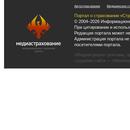
Автострахование
Медицинское с
Портал о страховании «Ст
© 2004–2026 Информационн
При цитировании и использ
Редакция портала может не
Администрация портала не
посетителями портала.
«Медиасфера»:
реклама
,
п
создание сайта
— «Maximov