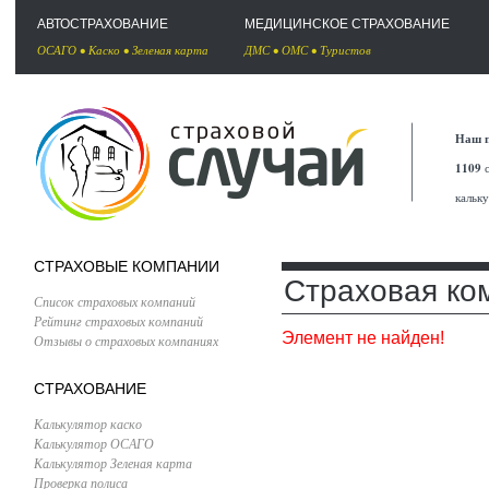
АВТОСТРАХОВАНИЕ
МЕДИЦИНСКОЕ СТРАХОВАНИЕ
ОСАГО
•
Каско
•
Зеленая карта
ДМС
•
ОМС
•
Туристов
Наш п
1109
с
кальк
СТРАХОВЫЕ КОМПАНИИ
Страховая ком
Список страховых компаний
Рейтинг страховых компаний
Элемент не найден!
Отзывы о страховых компаниях
СТРАХОВАНИЕ
Калькулятор каско
Калькулятор ОСАГО
Калькулятор Зеленая карта
Проверка полиса