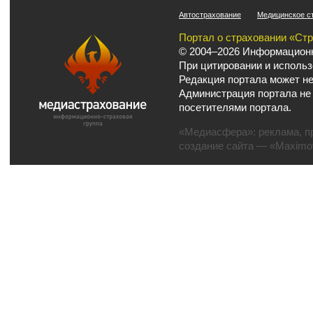
Автострахование
Медицинское с
Портал о страховании «Ст
© 2004–2026 Информационн
При цитировании и использ
Редакция портала может не
Администрация портала не
посетителями портала.
«Медиасфера»:
реклама
,
п
создание сайта
— «Maximov