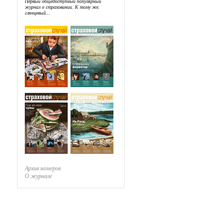
Первый общедоступный популярный
журнал о страховании. К тому же,
глянцевый...
Архив номеров
О журнале