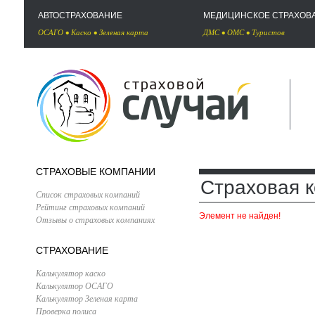
АВТОСТРАХОВАНИЕ
МЕДИЦИНСКОЕ СТРАХОВ
ОСАГО
•
Каско
•
Зеленая карта
ДМС
•
ОМС
•
Туристов
СТРАХОВЫЕ КОМПАНИИ
Страховая к
Список страховых компаний
Рейтинг страховых компаний
Элемент не найден!
Отзывы о страховых компаниях
СТРАХОВАНИЕ
Калькулятор каско
Калькулятор ОСАГО
Калькулятор Зеленая карта
Проверка полиса