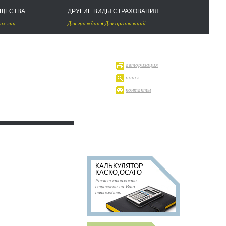
УЩЕСТВА
ДРУГИЕ ВИДЫ СТРАХОВАНИЯ
их лиц
Для граждан
•
Для организаций
авторизация
поиск
контакты
КАЛЬКУЛЯТОР
КАСКО,ОСАГО
Расчёт стоимости
страховки на Ваш
автомобиль