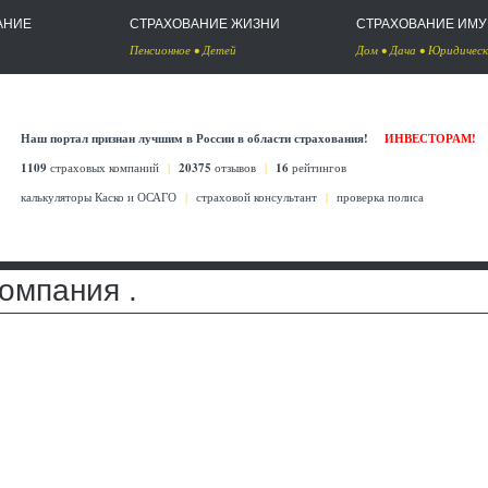
АНИЕ
СТРАХОВАНИЕ ЖИЗНИ
СТРАХОВАНИЕ ИМ
Пенсионное
•
Детей
Дом
•
Дача
•
Юридическ
Наш портал признан лучшим в России в области страхования!
ИНВЕСТОРАМ!
1109
страховых компаний
|
20375
отзывов
|
16
рейтингов
калькуляторы Каско
и
ОСАГО
|
страховой консультант
|
проверка полиса
омпания .