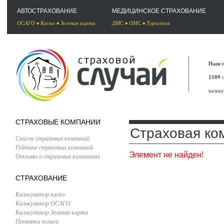
АВТОСТРАХОВАНИЕ
МЕДИЦИНСКОЕ СТРАХОВАНИЕ
ОСАГО
•
Каско
•
Зеленая карта
ДМС
•
ОМС
•
Туристов
Наш п
1109
с
кальк
СТРАХОВЫЕ КОМПАНИИ
Страховая ком
Список страховых компаний
Рейтинг страховых компаний
Элемент не найден!
Отзывы о страховых компаниях
СТРАХОВАНИЕ
Калькулятор каско
Калькулятор ОСАГО
Калькулятор Зеленая карта
Проверка полиса