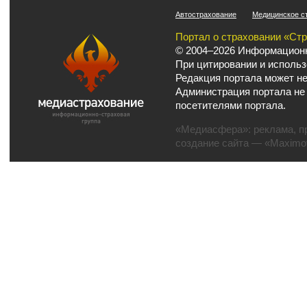
Автострахование
Медицинское с
Портал о страховании «Ст
© 2004–2026 Информационн
При цитировании и использ
Редакция портала может не
Администрация портала не
посетителями портала.
«Медиасфера»:
реклама
,
п
создание сайта
— «Maximov