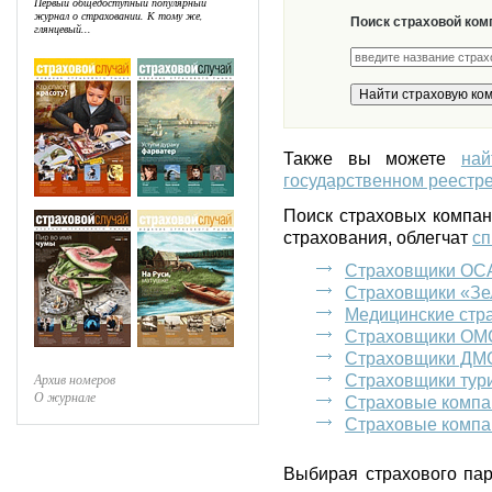
Первый общедоступный популярный
журнал о страховании. К тому же,
Поиск страховой ком
глянцевый...
Также вы можете
на
государственном реестре
Поиск страховых компа
страхования, облегчат
сп
Страховщики ОС
Страховщики «Зе
Медицинские стр
Страховщики ОМ
Страховщики ДМ
Архив номеров
Страховщики тур
О журнале
Страховые компа
Страховые компа
Выбирая страхового пар