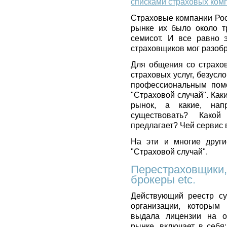
списками страховых ком
Страховые компании Рос
рынке их было около т
семисот. И все равно 
страховщиков мог разобра
Для общения со страхо
страховых услуг, безусл
профессиональным помо
"Страховой случай". Ка
рынок, а какие, нап
существовать? Како
предлагает? Чей сервис
На эти и многие други
"Страховой случай".
Перестраховщики,
брокеры etc.
Действующий реестр су
организации, которым
выдала лицензии на о
рынке, включает в себя