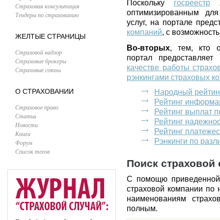
Поскольку
госреестр
я
Страховая консультация
оптимизированным для
Тендеры по страхованию
услуг, на портале пред
компаний
, с возможност
ЖЕЛТЫЕ СТРАНИЦЫ
Во-вторых
, тем, кто 
Страховой надзор
портал предоставляет
Страховые брокеры
качестве работы страхо
Страховые союзы
рэнкингами страховых к
О СТРАХОВАНИИ
Народный рейтин
Рейтинг информа
Страховое право
Рейтинг выплат 
Статьи
Рейтинг надежно
Новости
Рейтинг платеже
Книги
Рэнкинги по раз
Форум
Список тегов
Поиск страховой 
С помощю приведенной
страховой компании по 
наименованиям страхо
полным.