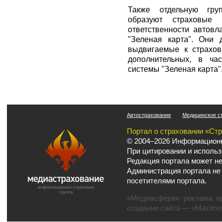
Также отдельную гру
образуют страховые 
ответственности автов
"Зеленая карта". Они 
выдвигаемые к страхов
дополнительных, в ча
системы "Зеленая карта"
Автострахование
Медицинское с
Портал о страховании «Ст
© 2004–2026 Информационн
При цитировании и использ
Редакция портала может не
Администрация портала не
посетителями портала.
«Медиасфера»:
реклама
,
п
создание сайта
— «Maximov