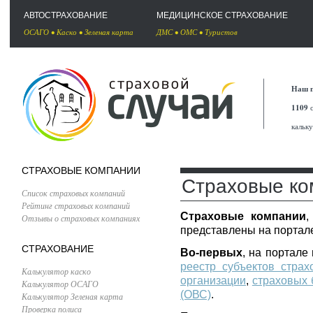
АВТОСТРАХОВАНИЕ
МЕДИЦИНСКОЕ СТРАХОВАНИЕ
ОСАГО
•
Каско
•
Зеленая карта
ДМС
•
ОМС
•
Туристов
Наш п
1109
с
кальк
СТРАХОВЫЕ КОМПАНИИ
Страховые ко
Список страховых компаний
Рейтинг страховых компаний
Страховые компании
,
Отзывы о страховых компаниях
представлены на портале
СТРАХОВАНИЕ
Во-первых
, на портал
реестр субъектов страх
Калькулятор каско
организации
,
страховых 
Калькулятор ОСАГО
(ОВС)
.
Калькулятор Зеленая карта
Проверка полиса